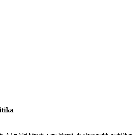
itika
ás. A kevésbé képzett, vagy képzett, de alacsonyabb pozícióban