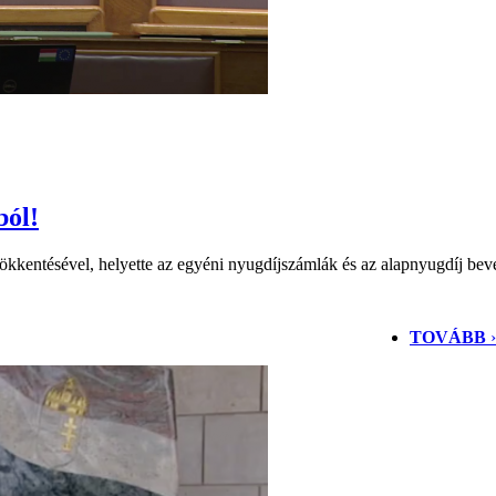
ból!
kentésével, helyette az egyéni nyugdíjszámlák és az alapnyugdíj beveze
TOVÁBB
›