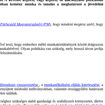
valóban kemény munka és tanulás a meghatározó a jövedelmi
a
Párbeszéd Magyarországért (PM)
, hogy mindent megtesz azért, hogy
hetővé teszi, hogy emberhez méltó munkakörülmények között dolgozzon
unkabérével. Olyan politikára van szükség, mely hosszú távon javítja
 felszámolására.
dórendszer visszavezetése
, a
munkanélküliségi ellátás kiterjesztése
, a
benyújtott módosító indítványokban, valamint országgyűlési határozati
re találtak.
séghez szükséges stabil gazdasági és szabályozói környezetet, illetve