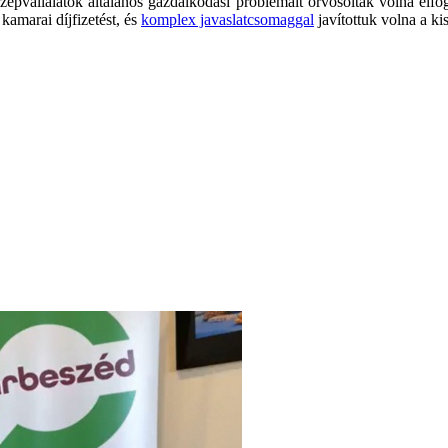
özépvállalatok általános gazdálkodási problémáit orvosolták volna el
 kamarai díjfizetést, és
komplex javaslatcsomaggal
javítottuk volna a ki