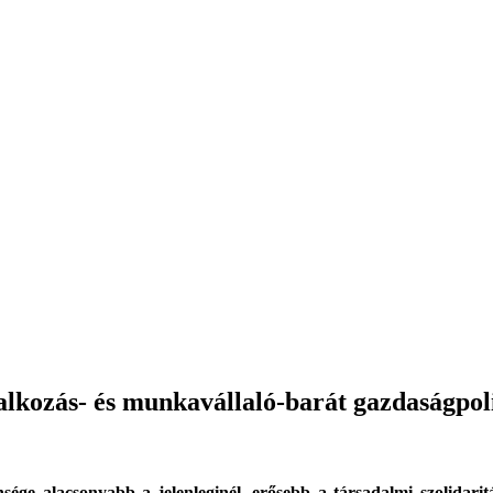
alkozás- és munkavállaló-barát gazdaságpol
ge alacsonyabb a jelenleginél, erősebb a társadalmi szolidarit