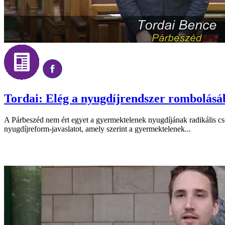
Tordai: Elég a nyugdíjrendszer rombolásá
A Párbeszéd nem ért egyet a gyermektelenek nyugdíjának radikális csök
nyugdíjreform-javaslatot, amely szerint a gyermektelenek...