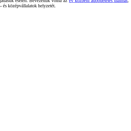
fogadásuk esetén. Bevezettük volna az
év közbeni adóötletelés tilalmát
,
s- és középvállalatok helyzetét.