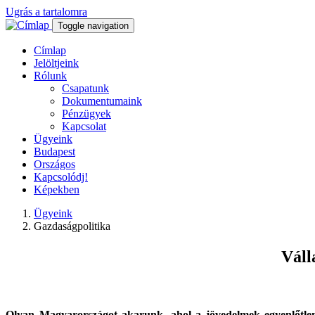
Ugrás a tartalomra
Toggle navigation
Címlap
Jelöltjeink
Rólunk
Csapatunk
Dokumentumaink
Pénzügyek
Kapcsolat
Ügyeink
Budapest
Országos
Kapcsolódj!
Képekben
Ügyeink
Gazdaságpolitika
Váll
Olyan Magyarországot akarunk, ahol a jövedelmek egyenlőtlensé