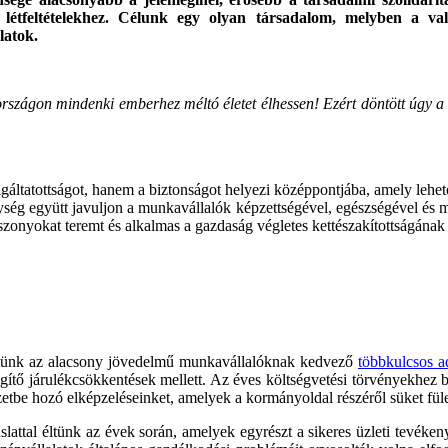
i létfeltételekhez. Célunk egy olyan társadalom, melyben a 
latok.
rországon mindenki emberhez méltó életet élhessen!
Ezért döntött úgy 
gáltatottságot, hanem a biztonságot helyezi középpontjába, amely le
ség együtt javuljon a munkavállalók képzettségével, egészségével és m
iszonyokat teremt és alkalmas a gazdaság végletes kettészakítottságának
tünk az alacsony jövedelmű munkavállalóknak kedvező
többkulcsos a
gítő járulékcsökkentések mellett. Az éves költségvetési törvényekhez 
tbe hozó elképzeléseinket, amelyek a kormányoldal részéről süket fülek
lattal éltünk az évek során, amelyek egyrészt a sikeres üzleti tevékeny