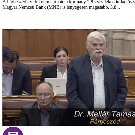
A Párbeszéd szerint nem tartható a kormány 2,8 százalékos inflációs v
Magyar Nemzeti Bank (MNB) is lényegesen magasabb, 3,8...