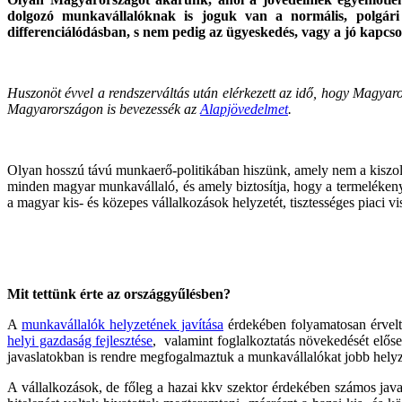
dolgozó munkavállalóknak is joguk van a normális, polgár
differenciálódásban, s nem pedig az ügyeskedés, vagy a jó kapcso
Huszonöt évvel a rendszerváltás után elérkezett az idő, hogy Magya
Magyarországon is bevezessék az
Alapjövedelmet
.
Olyan hosszú távú munkaerő-politikában hiszünk, amely nem a kiszol
minden magyar munkavállaló, és amely biztosítja, hogy a termelékeny
a magyar kis- és közepes vállalkozások helyzetét, tisztességes piaci v
Mit tettünk érte az országgyűlésben?
A
munkavállalók helyzetének javítása
érdekében folyamatosan érvel
helyi gazdaság fejlesztése
, valamint foglalkoztatás növekedését előse
javaslatokban is rendre megfogalmaztuk a munkavállalókat jobb helyze
A vállalkozások, de főleg a hazai kkv szektor érdekében számos javas