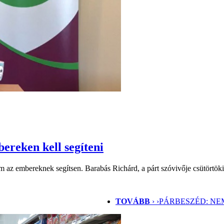
reken kell segíteni
m az embereknek segítsen. Barabás Richárd, a párt szóvivője csütörtöki 
TOVÁBB
› ›
PÁRBESZÉD: NE