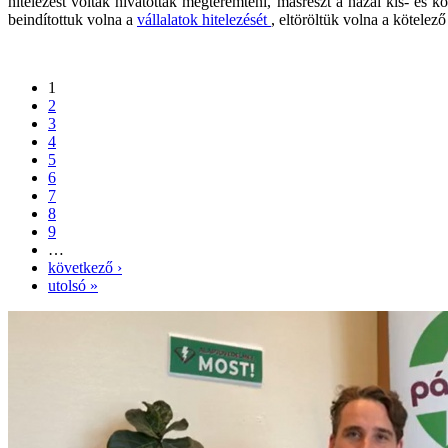
hitelezést
voltak
hivatottak megteremteni, másrészt a hazai kis- és k
beindítottuk volna a
vállalatok hitelezését
, eltöröltük volna a kötelező
1
2
3
4
5
6
7
8
9
…
következő ›
utolsó »