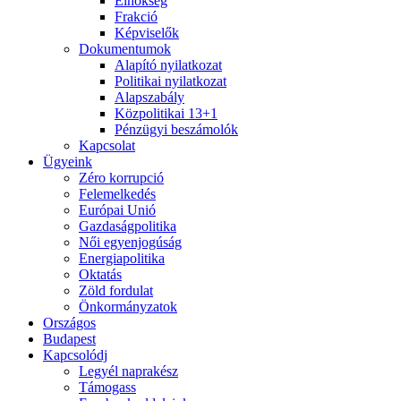
Elnökség
Frakció
Képviselők
Dokumentumok
Alapító nyilatkozat
Politikai nyilatkozat
Alapszabály
Közpolitikai 13+1
Pénzügyi beszámolók
Kapcsolat
Ügyeink
Zéro korrupció
Felemelkedés
Európai Unió
Gazdaságpolitika
Női egyenjogúság
Energiapolitika
Oktatás
Zöld fordulat
Önkormányzatok
Országos
Budapest
Kapcsolódj
Legyél naprakész
Támogass