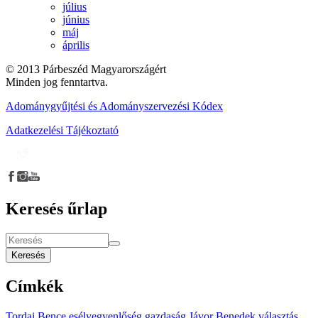
július
június
máj
április
© 2013 Párbeszéd Magyarországért
Minden jog fenntartva.
Adománygyűjtési és Adományszervezési Kódex
Adatkezelési Tájékoztató
Keresés űrlap
Keresés
Címkék
Tordai Bence
esélyegyenlőség
gazdaság
Jávor Benedek
választás