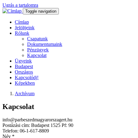
Ugrás a tartalomra
Toggle navigation
Címlap
Jelöltjeink
Rólunk
Csapatunk
Dokumentumaink
Pénzügyek
Kapcsolat
Ügyeink
Budapest
Országos
Kapcsolódj!
Képekben
Archívum
Kapcsolat
info@parbeszedmagyarorszagert.hu
Postázási cím: Budapest 1525 Pf: 90
Telefon: 06-1-617-8809
Név
*