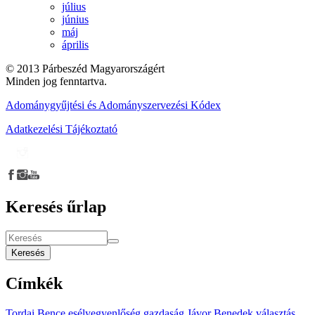
július
június
máj
április
© 2013 Párbeszéd Magyarországért
Minden jog fenntartva.
Adománygyűjtési és Adományszervezési Kódex
Adatkezelési Tájékoztató
Keresés űrlap
Keresés
Címkék
Tordai Bence
esélyegyenlőség
gazdaság
Jávor Benedek
választás