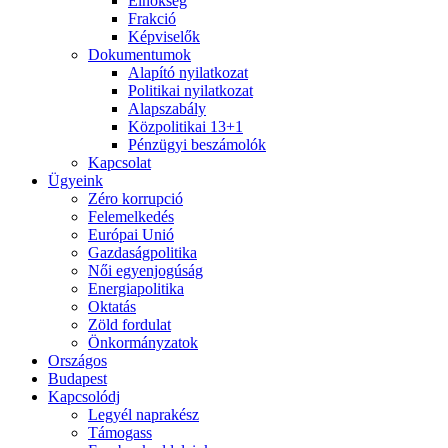
Elnökség
Frakció
Képviselők
Dokumentumok
Alapító nyilatkozat
Politikai nyilatkozat
Alapszabály
Közpolitikai 13+1
Pénzügyi beszámolók
Kapcsolat
Ügyeink
Zéro korrupció
Felemelkedés
Európai Unió
Gazdaságpolitika
Női egyenjogúság
Energiapolitika
Oktatás
Zöld fordulat
Önkormányzatok
Országos
Budapest
Kapcsolódj
Legyél naprakész
Támogass