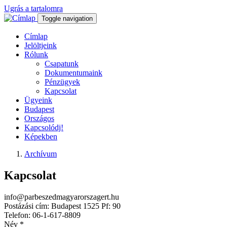
Ugrás a tartalomra
Toggle navigation
Címlap
Jelöltjeink
Rólunk
Csapatunk
Dokumentumaink
Pénzügyek
Kapcsolat
Ügyeink
Budapest
Országos
Kapcsolódj!
Képekben
Archívum
Kapcsolat
info@parbeszedmagyarorszagert.hu
Postázási cím: Budapest 1525 Pf: 90
Telefon: 06-1-617-8809
Név
*