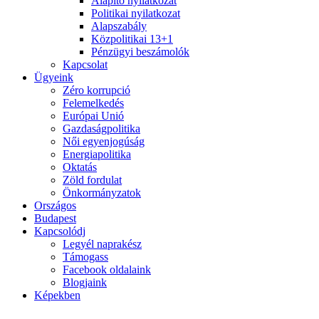
Alapító nyilatkozat
Politikai nyilatkozat
Alapszabály
Közpolitikai 13+1
Pénzügyi beszámolók
Kapcsolat
Ügyeink
Zéro korrupció
Felemelkedés
Európai Unió
Gazdaságpolitika
Női egyenjogúság
Energiapolitika
Oktatás
Zöld fordulat
Önkormányzatok
Országos
Budapest
Kapcsolódj
Legyél naprakész
Támogass
Facebook oldalaink
Blogjaink
Képekben