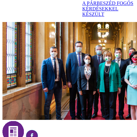
A PÁRBESZÉD FOGÓS
KÉRDÉSEKKEL
KÉSZÜLT