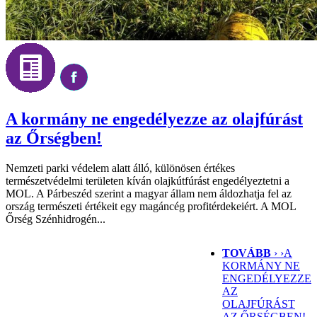
A kormány ne engedélyezze az olajfúrást
az Őrségben!
Nemzeti parki védelem alatt álló, különösen értékes
természetvédelmi területen kíván olajkútfúrást engedélyeztetni a
MOL. A Párbeszéd szerint a magyar állam nem áldozhatja fel az
ország természeti értékeit egy magáncég profitérdekeiért. A MOL
Őrség Szénhidrogén...
TOVÁBB
› ›
A
KORMÁNY NE
ENGEDÉLYEZZE
AZ
OLAJFÚRÁST
AZ ŐRSÉGBEN!