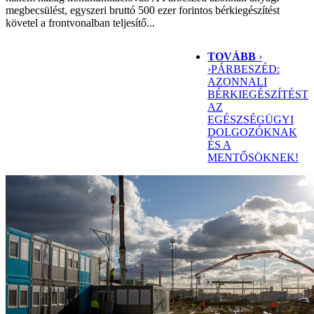
megbecsülést, egyszeri bruttó 500 ezer forintos bérkiegészítést
követel a frontvonalban teljesítő...
TOVÁBB
›
›
PÁRBESZÉD:
AZONNALI
BÉRKIEGÉSZÍTÉST
AZ
EGÉSZSÉGÜGYI
DOLGOZÓKNAK
ÉS A
MENTŐSÖKNEK!