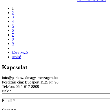
1
2
3
4
5
6
7
8
9
…
következő
utolsó
Kapcsolat
info@parbeszedmagyarorszagert.hu
Postázási cím: Budapest 1525 Pf: 90
Telefon: 06-1-617-8809
Név
*
E-mail
*