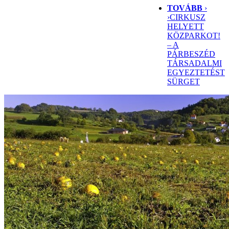
TOVÁBB
›
›
CIRKUSZ
HELYETT
KÖZPARKOT!
– A
PÁRBESZÉD
TÁRSADALMI
EGYEZTETÉST
SÜRGET