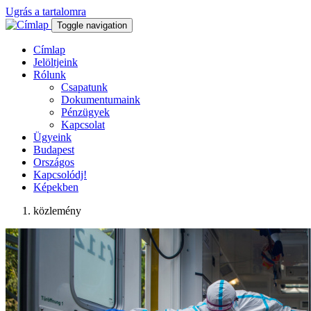
Ugrás a tartalomra
Toggle navigation
Címlap
Jelöltjeink
Rólunk
Csapatunk
Dokumentumaink
Pénzügyek
Kapcsolat
Ügyeink
Budapest
Országos
Kapcsolódj!
Képekben
közlemény