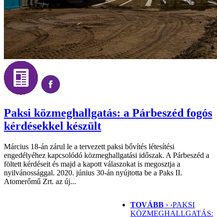
Paksi közmeghallgatás: a Párbeszéd fogós
kérdésekkel készült
Március 18-án zárul le a tervezett paksi bővítés létesítési
engedélyéhez kapcsolódó közmeghallgatási időszak. A Párbeszéd a
föltett kérdéseit és majd a kapott válaszokat is megosztja a
nyilvánossággal. 2020. június 30-án nyújtotta be a Paks II.
Atomerőmű Zrt. az új...
TOVÁBB
› ›
PAKSI
KÖZMEGHALLGATÁS: