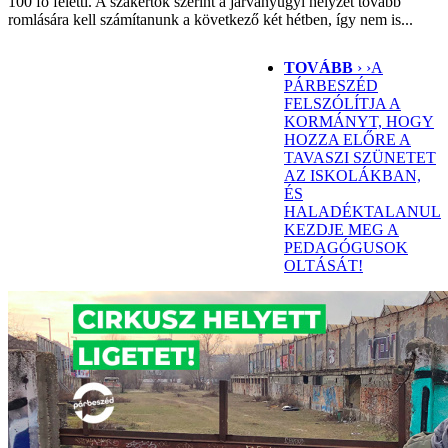
100 fő feletti. A szakértők szerint a járványügyi helyzet tovább
romlására kell számítanunk a következő két hétben, így nem is...
TOVÁBB
› ›
A
PÁRBESZÉD
FELSZÓLÍTJA A
KORMÁNYT, HOGY
HOZZA ELŐRE A
TAVASZI SZÜNETET
AZ ISKOLÁKBAN,
ÉS
HALADÉKTALANUL
KEZDJE MEG A
PEDAGÓGUSOK
OLTÁSÁT!