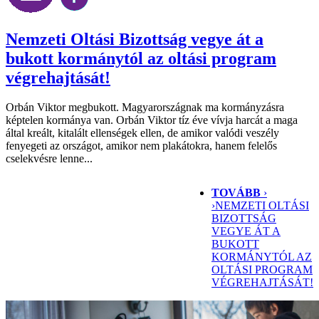
Nemzeti Oltási Bizottság vegye át a
bukott kormánytól az oltási program
végrehajtását!
Orbán Viktor megbukott. Magyarországnak ma kormányzásra
képtelen kormánya van. Orbán Viktor tíz éve vívja harcát a maga
által kreált, kitalált ellenségek ellen, de amikor valódi veszély
fenyegeti az országot, amikor nem plakátokra, hanem felelős
cselekvésre lenne...
TOVÁBB
›
›
NEMZETI OLTÁSI
BIZOTTSÁG
VEGYE ÁT A
BUKOTT
KORMÁNYTÓL AZ
OLTÁSI PROGRAM
VÉGREHAJTÁSÁT!