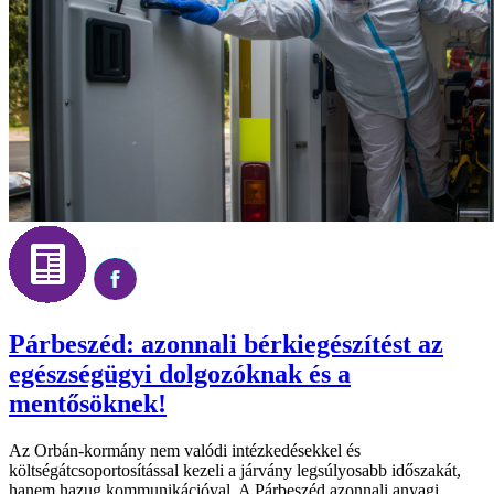
Párbeszéd: azonnali bérkiegészítést az
egészségügyi dolgozóknak és a
mentősöknek!
Az Orbán-kormány nem valódi intézkedésekkel és
költségátcsoportosítással kezeli a járvány legsúlyosabb időszakát,
hanem hazug kommunikációval. A Párbeszéd azonnali anyagi