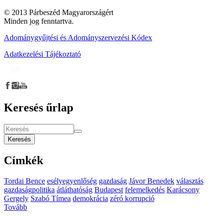
© 2013 Párbeszéd Magyarországért
Minden jog fenntartva.
Adománygyűjtési és Adományszervezési Kódex
Adatkezelési Tájékoztató
Keresés űrlap
Keresés
Címkék
Tordai Bence
esélyegyenlőség
gazdaság
Jávor Benedek
választás
gazdaságpolitika
átláthatóság
Budapest
felemelkedés
Karácsony
Gergely
Szabó Tímea
demokrácia
zéró korrupció
Tovább