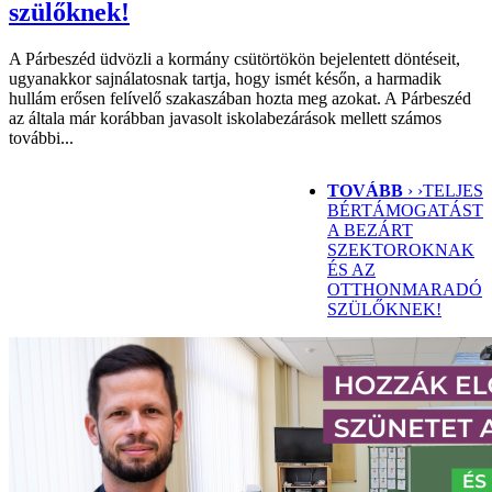
szülőknek!
A Párbeszéd üdvözli a kormány csütörtökön bejelentett döntéseit,
ugyanakkor sajnálatosnak tartja, hogy ismét későn, a harmadik
hullám erősen felívelő szakaszában hozta meg azokat. A Párbeszéd
az általa már korábban javasolt iskolabezárások mellett számos
további...
TOVÁBB
› ›
TELJES
BÉRTÁMOGATÁST
A BEZÁRT
SZEKTOROKNAK
ÉS AZ
OTTHONMARADÓ
SZÜLŐKNEK!