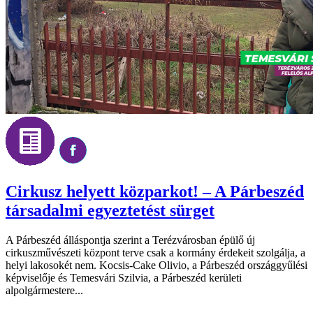
Cirkusz helyett közparkot! – A Párbeszéd
társadalmi egyeztetést sürget
A Párbeszéd álláspontja szerint a Terézvárosban épülő új
cirkuszművészeti központ terve csak a kormány érdekeit szolgálja, a
helyi lakosokét nem. Kocsis-Cake Olivio, a Párbeszéd országgyűlési
képviselője és Temesvári Szilvia, a Párbeszéd kerületi
alpolgármestere...