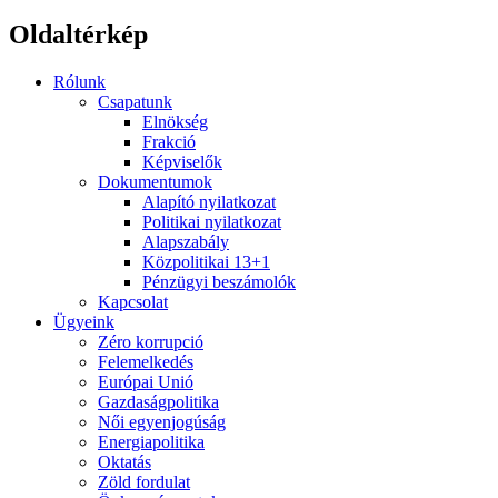
Oldaltérkép
Rólunk
Csapatunk
Elnökség
Frakció
Képviselők
Dokumentumok
Alapító nyilatkozat
Politikai nyilatkozat
Alapszabály
Közpolitikai 13+1
Pénzügyi beszámolók
Kapcsolat
Ügyeink
Zéro korrupció
Felemelkedés
Európai Unió
Gazdaságpolitika
Női egyenjogúság
Energiapolitika
Oktatás
Zöld fordulat