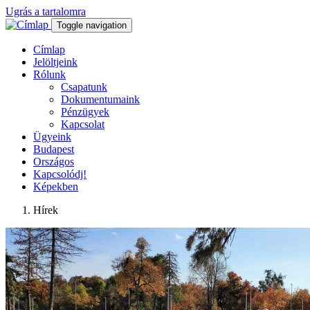
Ugrás a tartalomra
Toggle navigation
Címlap
Jelöltjeink
Rólunk
Csapatunk
Dokumentumaink
Pénzügyek
Kapcsolat
Ügyeink
Budapest
Országos
Kapcsolódj!
Képekben
Hírek