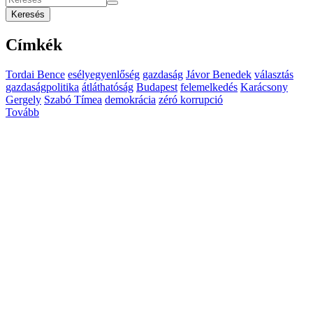
Keresés
Címkék
Tordai Bence
esélyegyenlőség
gazdaság
Jávor Benedek
választás
gazdaságpolitika
átláthatóság
Budapest
felemelkedés
Karácsony
Gergely
Szabó Tímea
demokrácia
zéró korrupció
Tovább