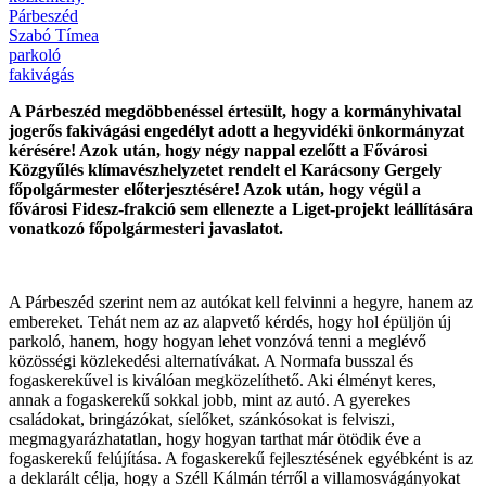
Párbeszéd
Szabó Tímea
parkoló
fakivágás
A Párbeszéd megdöbbenéssel értesült, hogy a kormányhivatal
jogerős fakivágási engedélyt adott a hegyvidéki önkormányzat
kérésére! Azok után, hogy négy nappal ezelőtt a Fővárosi
Közgyűlés klímavészhelyzetet rendelt el Karácsony Gergely
főpolgármester előterjesztésére! Azok után, hogy végül a
fővárosi Fidesz-frakció sem ellenezte a Liget-projekt leállítására
vonatkozó főpolgármesteri javaslatot.
A Párbeszéd szerint nem az autókat kell felvinni a hegyre, hanem az
embereket. Tehát nem az az alapvető kérdés, hogy hol épüljön új
parkoló, hanem, hogy hogyan lehet vonzóvá tenni a meglévő
közösségi közlekedési alternatívákat. A Normafa busszal és
fogaskerekűvel is kiválóan megközelíthető. Aki élményt keres,
annak a fogaskerekű sokkal jobb, mint az autó. A gyerekes
családokat, bringázókat, síelőket, szánkósokat is felviszi,
megmagyarázhatatlan, hogy hogyan tarthat már ötödik éve a
fogaskerekű felújítása. A fogaskerekű fejlesztésének egyébként is az
a deklarált célja, hogy a Széll Kálmán térről a villamosvágányokat