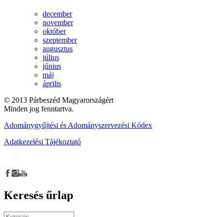
december
november
október
szeptember
augusztus
július
június
máj
április
© 2013 Párbeszéd Magyarországért
Minden jog fenntartva.
Adománygyűjtési és Adományszervezési Kódex
Adatkezelési Tájékoztató
Keresés űrlap