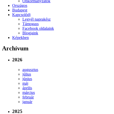
Önkormányzatok
Országos
Budapest
Kapcsolódj
Legyél naprakész
Támogass
Facebook oldalaink
Blogjaink
Képekben
Archívum
2026
augusztus
július
június
máj
április
március
február
január
2025