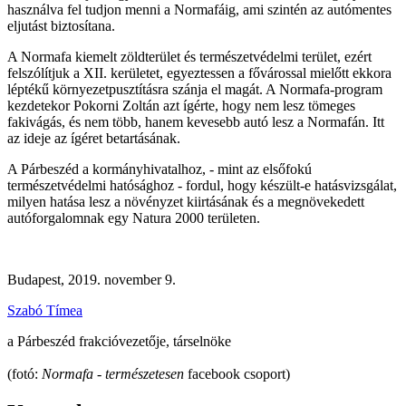
használva fel tudjon menni a Normafáig, ami szintén az autómentes
eljutást biztosítana.
A Normafa kiemelt zöldterület és természetvédelmi terület, ezért
felszólítjuk a XII. kerületet, egyeztessen a fővárossal mielőtt ekkora
léptékű környezetpusztításra szánja el magát. A Normafa-program
kezdetekor Pokorni Zoltán azt ígérte, hogy nem lesz tömeges
fakivágás, és nem több, hanem kevesebb autó lesz a Normafán. Itt
az ideje az ígéret betartásának.
A Párbeszéd a kormányhivatalhoz, - mint az elsőfokú
természetvédelmi hatósághoz - fordul, hogy készült-e hatásvizsgálat,
milyen hatása lesz a növényzet kiirtásának és a megnövekedett
autóforgalomnak egy Natura 2000 területen.
Budapest, 2019. november 9.
Szabó Tímea
a Párbeszéd frakcióvezetője, társelnöke
(fotó:
Normafa - természetesen
facebook csoport)