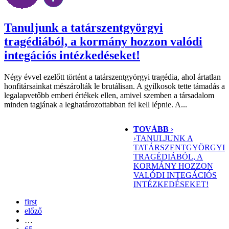
Tanuljunk a tatárszentgyörgyi
tragédiából, a kormány hozzon valódi
integációs intézkedéseket!
Négy évvel ezelőtt történt a tatárszentgyörgyi tragédia, ahol ártatlan
honfitársainkat mészárolták le brutálisan. A gyilkosok tette támadás a
legalapvetőbb emberi értékek ellen, amivel szemben a társadalom
minden tagjának a leghatározottabban fel kell lépnie. A...
TOVÁBB
›
›
TANULJUNK A
TATÁRSZENTGYÖRGYI
TRAGÉDIÁBÓL, A
KORMÁNY HOZZON
VALÓDI INTEGÁCIÓS
INTÉZKEDÉSEKET!
first
előző
…