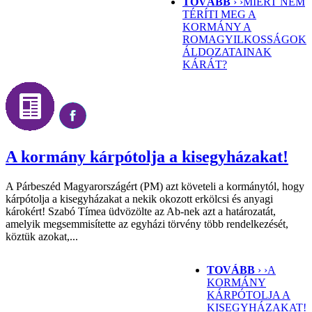
TOVÁBB
› ›
MIÉRT NEM
TÉRÍTI MEG A
KORMÁNY A
ROMAGYILKOSSÁGOK
ÁLDOZATAINAK
KÁRÁT?
A kormány kárpótolja a kisegyházakat!
A Párbeszéd Magyarországért (PM) azt követeli a kormánytól, hogy
kárpótolja a kisegyházakat a nekik okozott erkölcsi és anyagi
károkért! Szabó Tímea üdvözölte az Ab-nek azt a határozatát,
amelyik megsemmisítette az egyházi törvény több rendelkezését,
köztük azokat,...
TOVÁBB
› ›
A
KORMÁNY
KÁRPÓTOLJA A
KISEGYHÁZAKAT!