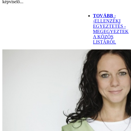
képviselő...
TOVÁBB
›
›
ELLENZÉKI
EGYEZTETÉS -
MEGEGYEZTEK
A KÖZÖS
LISTÁRÓL