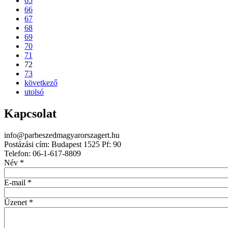
65
66
67
68
69
70
71
72
73
következő
utolsó
Kapcsolat
info@parbeszedmagyarorszagert.hu
Postázási cím: Budapest 1525 Pf: 90
Telefon: 06-1-617-8809
Név
*
E-mail
*
Üzenet
*