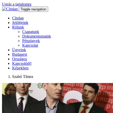
Ugrás a tartalomra
Toggle navigation
Címlap
Jelöltjeink
Rólunk
Csapatunk
Dokumentumaink
Pénzügyek
Kapcsolat
Ügyeink
Budapest
Országos
Kapcsolódj!
Képekben
Szabó Tímea