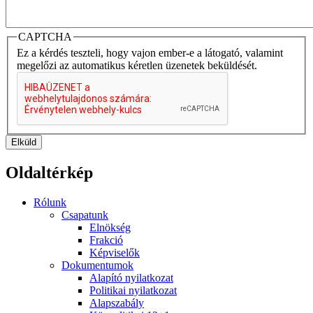
CAPTCHA
Ez a kérdés teszteli, hogy vajon ember-e a látogató, valamint
megelőzi az automatikus kéretlen üzenetek beküldését.
Elküld
Oldaltérkép
Rólunk
Csapatunk
Elnökség
Frakció
Képviselők
Dokumentumok
Alapító nyilatkozat
Politikai nyilatkozat
Alapszabály