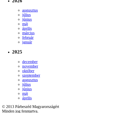
2026
augusztus
július
június
máj
április
március
február
január
2025
december
november
október
szeptember
augusztus
július
június
máj
április
© 2013 Párbeszéd Magyarországért
Minden jog fenntartva.