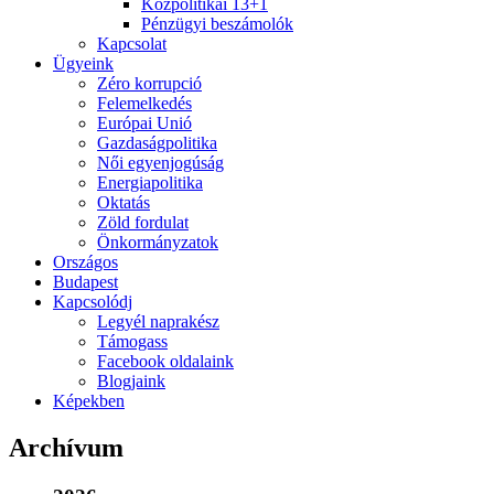
Közpolitikai 13+1
Pénzügyi beszámolók
Kapcsolat
Ügyeink
Zéro korrupció
Felemelkedés
Európai Unió
Gazdaságpolitika
Női egyenjogúság
Energiapolitika
Oktatás
Zöld fordulat
Önkormányzatok
Országos
Budapest
Kapcsolódj
Legyél naprakész
Támogass
Facebook oldalaink
Blogjaink
Képekben
Archívum