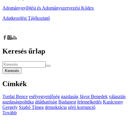
Adománygyűjtési és Adományszervezési Kódex
Adatkezelési Tájékoztató
Keresés űrlap
Keresés
Címkék
Tordai Bence
esélyegyenlőség
gazdaság
Jávor Benedek
választás
gazdaságpolitika
átláthatóság
Budapest
felemelkedés
Karácsony
Gergely
Szabó Tímea
demokrácia
zéró korrupció
Tovább