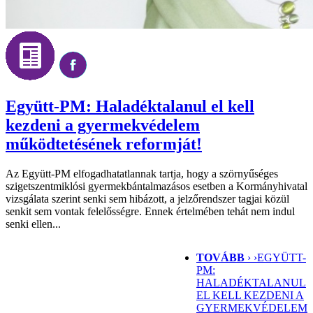
Együtt-PM: Haladéktalanul el kell
kezdeni a gyermekvédelem
működtetésének reformját!
Az Együtt-PM elfogadhatatlannak tartja, hogy a szörnyűséges
szigetszentmiklósi gyermekbántalmazásos esetben a Kormányhivatal
vizsgálata szerint senki sem hibázott, a jelzőrendszer tagjai közül
senkit sem vontak felelősségre. Ennek értelmében tehát nem indul
senki ellen...
TOVÁBB
› ›
EGYÜTT-
PM:
HALADÉKTALANUL
EL KELL KEZDENI A
GYERMEKVÉDELEM