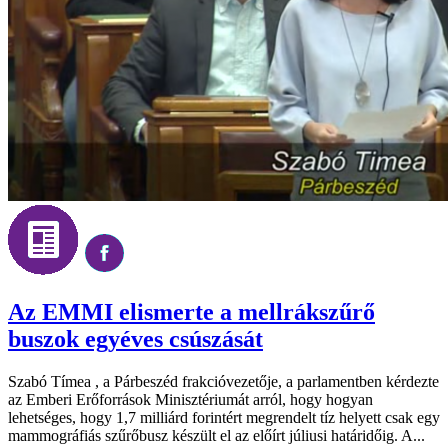
Az EMMI elismerte a mellrákszűrő
buszok egyéves csúszását
Szabó Tímea , a Párbeszéd frakcióvezetője, a parlamentben kérdezte
az Emberi Erőforrások Minisztériumát arról, hogy hogyan
lehetséges, hogy 1,7 milliárd forintért megrendelt tíz helyett csak egy
mammográfiás szűrőbusz készült el az előírt júliusi határidőig. A...