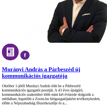
Murányi András a Párbeszéd új
kommunikációs igazgatója
Október 1-jétől Murányi András tölti be a Párbeszéd
kommunikációs igazgatói posztját. A 43 éves újságíró,
kommunikációs szakember több mint két évtizede dolgozik a
médiában; legutóbb a Zoom.hu hírigazgatójaként tevékenykedett,
előtte a Népszabadság főszerkesztője és a...