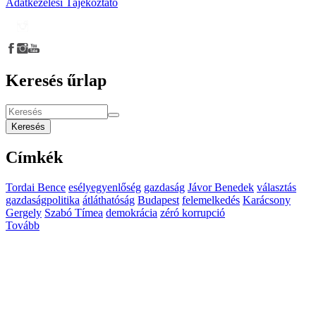
Adatkezelési Tájékoztató
Keresés űrlap
Keresés
Címkék
Tordai Bence
esélyegyenlőség
gazdaság
Jávor Benedek
választás
gazdaságpolitika
átláthatóság
Budapest
felemelkedés
Karácsony
Gergely
Szabó Tímea
demokrácia
zéró korrupció
Tovább