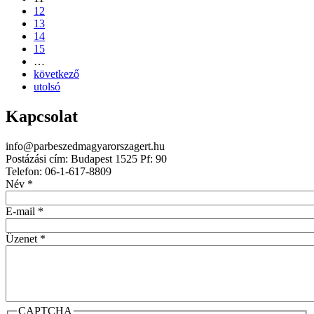
12
13
14
15
…
következő
utolsó
Kapcsolat
info@parbeszedmagyarorszagert.hu
Postázási cím: Budapest 1525 Pf: 90
Telefon: 06-1-617-8809
Név
*
E-mail
*
Üzenet
*
CAPTCHA