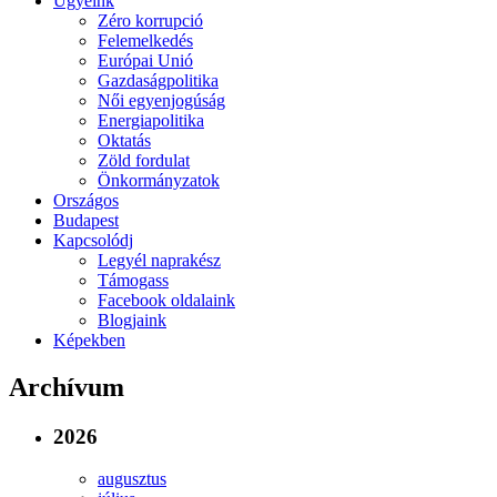
Ügyeink
Zéro korrupció
Felemelkedés
Európai Unió
Gazdaságpolitika
Női egyenjogúság
Energiapolitika
Oktatás
Zöld fordulat
Önkormányzatok
Országos
Budapest
Kapcsolódj
Legyél naprakész
Támogass
Facebook oldalaink
Blogjaink
Képekben
Archívum
2026
augusztus