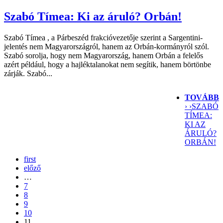
Szabó Tímea: Ki az áruló? Orbán!
Szabó Tímea , a Párbeszéd frakcióvezetője szerint a Sargentini-
jelentés nem Magyarországról, hanem az Orbán-kormányról szól.
Szabó sorolja, hogy nem Magyarország, hanem Orbán a felelős
azért például, hogy a hajléktalanokat nem segítik, hanem börtönbe
zárják. Szabó...
TOVÁBB
› ›
SZABÓ
TÍMEA:
KI AZ
ÁRULÓ?
ORBÁN!
first
előző
…
7
8
9
10
11