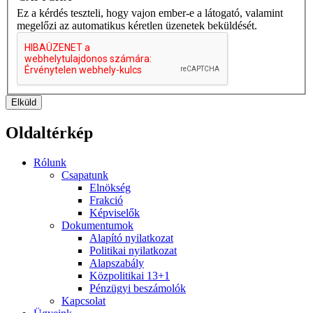
Ez a kérdés teszteli, hogy vajon ember-e a látogató, valamint
megelőzi az automatikus kéretlen üzenetek beküldését.
Elküld
Oldaltérkép
Rólunk
Csapatunk
Elnökség
Frakció
Képviselők
Dokumentumok
Alapító nyilatkozat
Politikai nyilatkozat
Alapszabály
Közpolitikai 13+1
Pénzügyi beszámolók
Kapcsolat