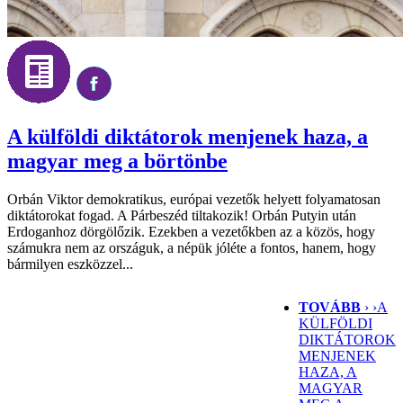
A külföldi diktátorok menjenek haza, a
magyar meg a börtönbe
Orbán Viktor demokratikus, európai vezetők helyett folyamatosan
diktátorokat fogad. A Párbeszéd tiltakozik! Orbán Putyin után
Erdoganhoz dörgölőzik. Ezekben a vezetőkben az a közös, hogy
számukra nem az országuk, a népük jóléte a fontos, hanem, hogy
bármilyen eszközzel...
TOVÁBB
› ›
A
KÜLFÖLDI
DIKTÁTOROK
MENJENEK
HAZA, A
MAGYAR