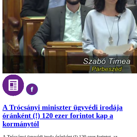
A Trócsányi miniszter ügyvédi irodája
óránként (!) 120 ezer forintot kap a
kormánytól
A Trócsányi ügyvédi iroda óránként (!) 120 ezer forintot, az