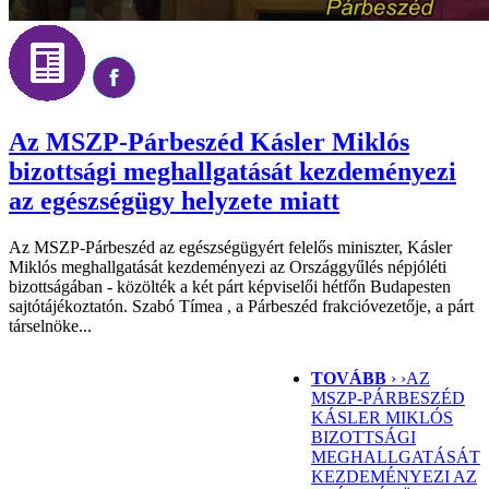
Az MSZP-Párbeszéd Kásler Miklós
bizottsági meghallgatását kezdeményezi
az egészségügy helyzete miatt
Az MSZP-Párbeszéd az egészségügyért felelős miniszter, Kásler
Miklós meghallgatását kezdeményezi az Országgyűlés népjóléti
bizottságában - közölték a két párt képviselői hétfőn Budapesten
sajtótájékoztatón. Szabó Tímea , a Párbeszéd frakcióvezetője, a párt
társelnöke...
TOVÁBB
› ›
AZ
MSZP-PÁRBESZÉD
KÁSLER MIKLÓS
BIZOTTSÁGI
MEGHALLGATÁSÁT
KEZDEMÉNYEZI AZ