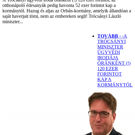
otthonápoló édesanyák pedig havonta 52 ezer forintot kap a
kormánytól. Hazug és aljas az Orbán-kormány, amelyik állandóan a
saját haverjait tömi, nem az embereken segít! Trócsányi László
miniszter...
TOVÁBB
› ›
A
TRÓCSÁNYI
MINISZTER
ÜGYVÉDI
IRODÁJA
ÓRÁNKÉNT (!)
120 EZER
FORINTOT
KAP A
KORMÁNYTÓL