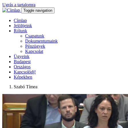
Ugrás a tartalomra
Toggle navigation
Címlap
Jelöltjeink
Rólunk
Csapatunk
Dokumentumaink
Pénzügyek
Kapcsolat
Ügyeink
Budapest
Országos
Kapcsolódj!
Képekben
Szabó Tímea