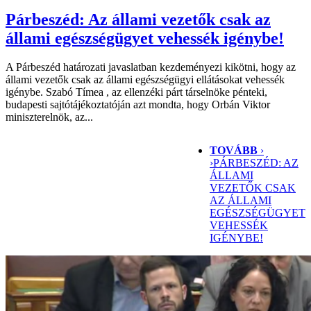
Párbeszéd: Az állami vezetők csak az
állami egészségügyet vehessék igénybe!
A Párbeszéd határozati javaslatban kezdeményezi kikötni, hogy az
állami vezetők csak az állami egészségügyi ellátásokat vehessék
igénybe. Szabó Tímea , az ellenzéki párt társelnöke pénteki,
budapesti sajtótájékoztatóján azt mondta, hogy Orbán Viktor
miniszterelnök, az...
TOVÁBB
›
›
PÁRBESZÉD: AZ
ÁLLAMI
VEZETŐK CSAK
AZ ÁLLAMI
EGÉSZSÉGÜGYET
VEHESSÉK
IGÉNYBE!