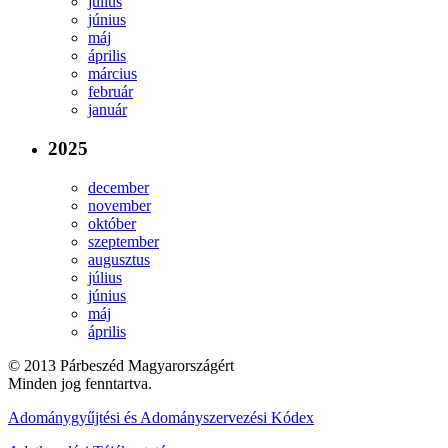
július
június
máj
április
március
február
január
2025
december
november
október
szeptember
augusztus
július
június
máj
április
© 2013 Párbeszéd Magyarországért
Minden jog fenntartva.
Adománygyűjtési és Adományszervezési Kódex