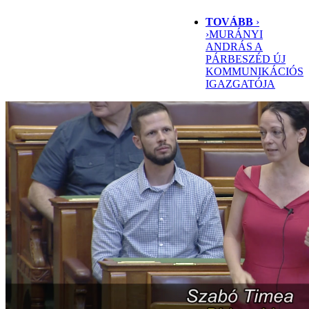
TOVÁBB
›
›
MURÁNYI
ANDRÁS A
PÁRBESZÉD ÚJ
KOMMUNIKÁCIÓS
IGAZGATÓJA