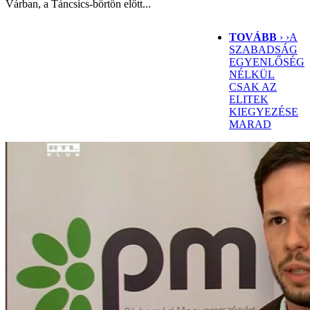
Várban, a Táncsics-börtön előtt...
TOVÁBB
› ›
A
SZABADSÁG
EGYENLŐSÉG
NÉLKÜL
CSAK AZ
ELITEK
KIEGYEZÉSE
MARAD