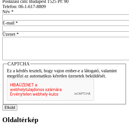
Postázási cím: Budapest 1525 Pf: 90
Telefon: 06-1-617-8809
Név
*
E-mail
*
Üzenet
*
CAPTCHA
Ez a kérdés teszteli, hogy vajon ember-e a látogató, valamint
megelőzi az automatikus kéretlen üzenetek beküldését.
Elküld
Oldaltérkép