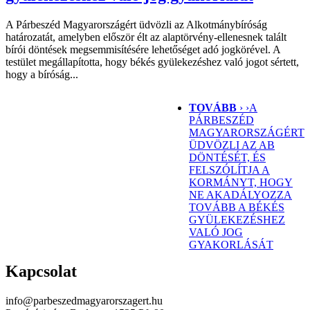
A Párbeszéd Magyarországért üdvözli az Alkotmánybíróság
határozatát, amelyben először élt az alaptörvény-ellenesnek talált
bírói döntések megsemmisítésére lehetőséget adó jogkörével. A
testület megállapította, hogy békés gyülekezéshez való jogot sértett,
hogy a bíróság...
TOVÁBB
› ›
A
PÁRBESZÉD
MAGYARORSZÁGÉRT
ÜDVÖZLI AZ AB
DÖNTÉSÉT, ÉS
FELSZÓLÍTJA A
KORMÁNYT, HOGY
NE AKADÁLYOZZA
TOVÁBB A BÉKÉS
GYÜLEKEZÉSHEZ
VALÓ JOG
GYAKORLÁSÁT
Kapcsolat
info@parbeszedmagyarorszagert.hu