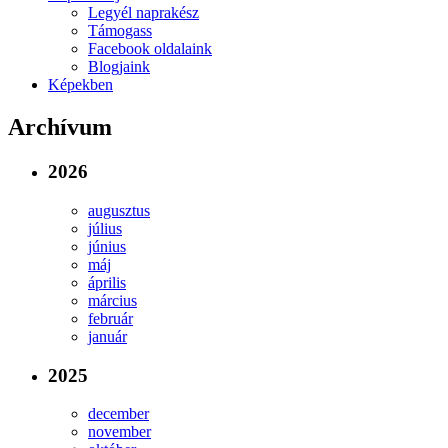
Legyél naprakész
Támogass
Facebook oldalaink
Blogjaink
Képekben
Archívum
2026
augusztus
július
június
máj
április
március
február
január
2025
december
november