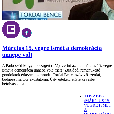
Március 15. végre ismét a demokrácia
ünnepe volt
A Párbeszéd Magyarországért (PM) szerint az idei március 15. végre
ismét a demokrácia ünnepe volt, mert "Zuglóból reménykeltő
gondolatok érkeztek" - mondta Tordai Bence szóvivő szerdai,
budapesti sajtótájékoztatóján. Úgy értékelt: egyre kevésbé
befolyásolja a...
TOVÁBB
›
›
MÁRCIUS 15.
VÉGRE ISMÉT
A