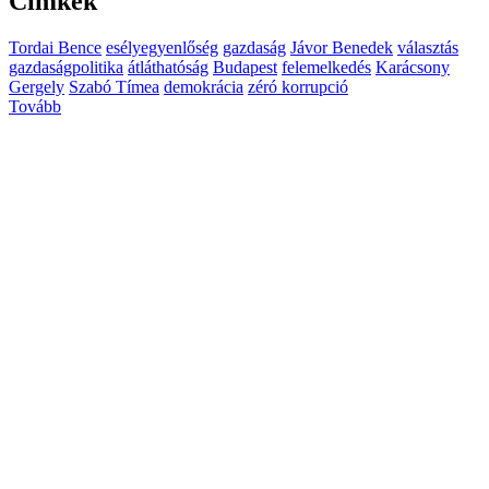
Címkék
Tordai Bence
esélyegyenlőség
gazdaság
Jávor Benedek
választás
gazdaságpolitika
átláthatóság
Budapest
felemelkedés
Karácsony
Gergely
Szabó Tímea
demokrácia
zéró korrupció
Tovább