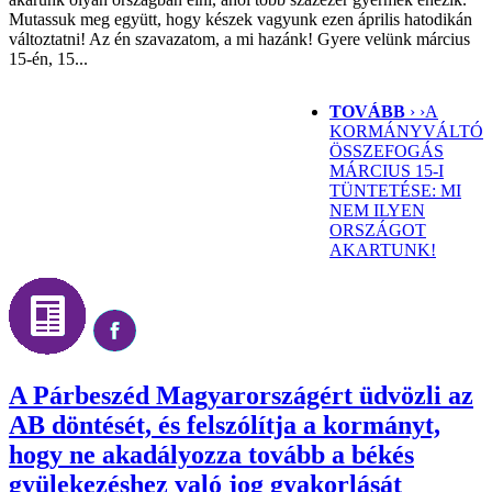
Mutassuk meg együtt, hogy készek vagyunk ezen április hatodikán
változtatni! Az én szavazatom, a mi hazánk! Gyere velünk március
15-én, 15...
TOVÁBB
› ›
A
KORMÁNYVÁLTÓ
ÖSSZEFOGÁS
MÁRCIUS 15-I
TÜNTETÉSE: MI
NEM ILYEN
ORSZÁGOT
AKARTUNK!
A Párbeszéd Magyarországért üdvözli az
AB döntését, és felszólítja a kormányt,
hogy ne akadályozza tovább a békés
gyülekezéshez való jog gyakorlását