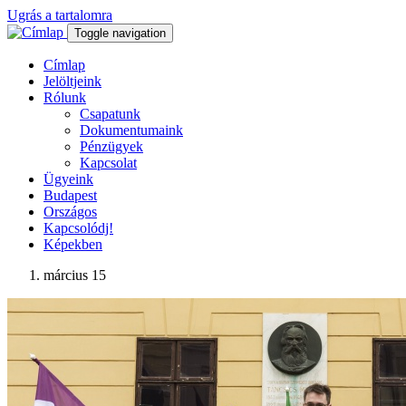
Ugrás a tartalomra
Toggle navigation
Címlap
Jelöltjeink
Rólunk
Csapatunk
Dokumentumaink
Pénzügyek
Kapcsolat
Ügyeink
Budapest
Országos
Kapcsolódj!
Képekben
március 15