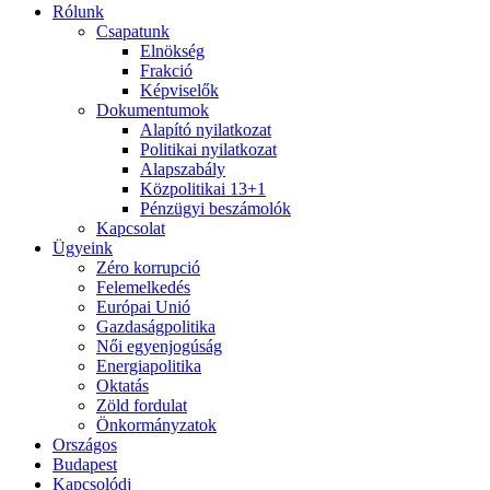
Rólunk
Csapatunk
Elnökség
Frakció
Képviselők
Dokumentumok
Alapító nyilatkozat
Politikai nyilatkozat
Alapszabály
Közpolitikai 13+1
Pénzügyi beszámolók
Kapcsolat
Ügyeink
Zéro korrupció
Felemelkedés
Európai Unió
Gazdaságpolitika
Női egyenjogúság
Energiapolitika
Oktatás
Zöld fordulat
Önkormányzatok
Országos
Budapest
Kapcsolódj