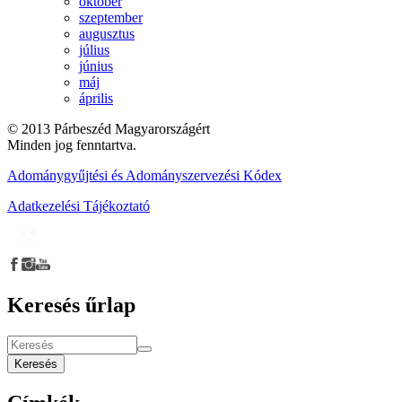
október
szeptember
augusztus
július
június
máj
április
© 2013 Párbeszéd Magyarországért
Minden jog fenntartva.
Adománygyűjtési és Adományszervezési Kódex
Adatkezelési Tájékoztató
Keresés űrlap
Keresés