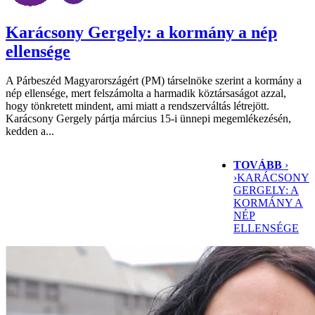
Karácsony Gergely: a kormány a nép
ellensége
A Párbeszéd Magyarországért (PM) társelnöke szerint a kormány a
nép ellensége, mert felszámolta a harmadik köztársaságot azzal,
hogy tönkretett mindent, ami miatt a rendszerváltás létrejött.
Karácsony Gergely pártja március 15-i ünnepi megemlékezésén,
kedden a...
TOVÁBB
›
›
KARÁCSONY
GERGELY: A
KORMÁNY A
NÉP
ELLENSÉGE