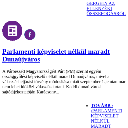
GERGELY AZ
ELLENZÉKI
ÖSSZEFOGÁSRÓL
Parlamenti képviselet nélkül maradt
Dunaújváros
A Párbeszéd Magyarországért Párt (PM) szerint egyéni
országgyűlési képviselő nélkül marad Dunaújváros, mivel a
választási eljárási törvény módosítása miatt szeptember 1-je után már
nem lehet időközi választás tartani. Keddi dunaújvárosi
sajtótájékoztatóján Karácsony...
TOVÁBB
›
›
PARLAMENTI
KÉPVISELET
NÉLKÜL
MARADT