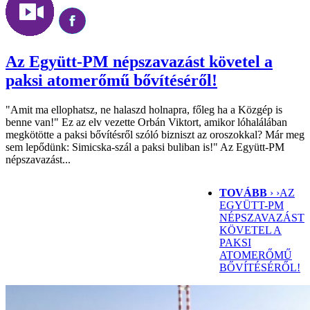
Az Együtt-PM népszavazást követel a
paksi atomerőmű bővítéséről!
"Amit ma ellophatsz, ne halaszd holnapra, főleg ha a Közgép is
benne van!" Ez az elv vezette Orbán Viktort, amikor lóhalálában
megkötötte a paksi bővítésről szóló bizniszt az oroszokkal? Már meg
sem lepődünk: Simicska-szál a paksi buliban is!" Az Együtt-PM
népszavazást...
TOVÁBB
› ›
AZ
EGYÜTT-PM
NÉPSZAVAZÁST
KÖVETEL A
PAKSI
ATOMERŐMŰ
BŐVÍTÉSÉRŐL!