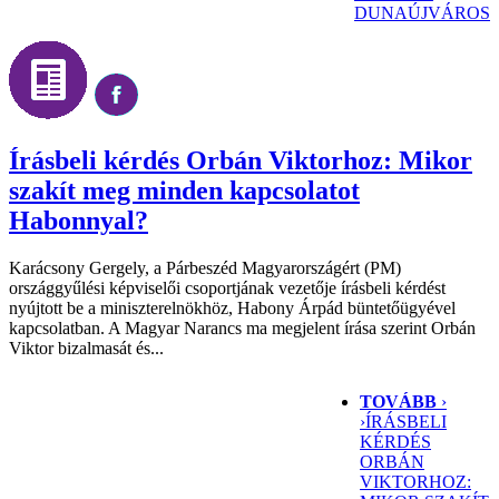
DUNAÚJVÁROS
Írásbeli kérdés Orbán Viktorhoz: Mikor
szakít meg minden kapcsolatot
Habonnyal?
Karácsony Gergely, a Párbeszéd Magyarországért (PM)
országgyűlési képviselői csoportjának vezetője írásbeli kérdést
nyújtott be a miniszterelnökhöz, Habony Árpád büntetőügyével
kapcsolatban. A Magyar Narancs ma megjelent írása szerint Orbán
Viktor bizalmasát és...
TOVÁBB
›
›
ÍRÁSBELI
KÉRDÉS
ORBÁN
VIKTORHOZ: