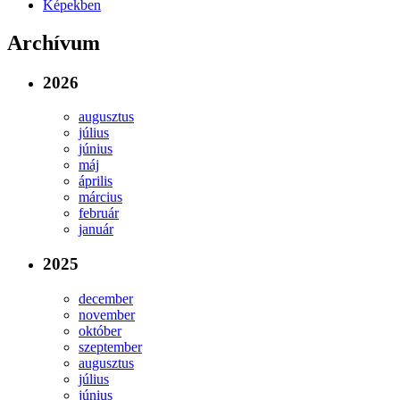
Képekben
Archívum
2026
augusztus
július
június
máj
április
március
február
január
2025
december
november
október
szeptember
augusztus
július
június