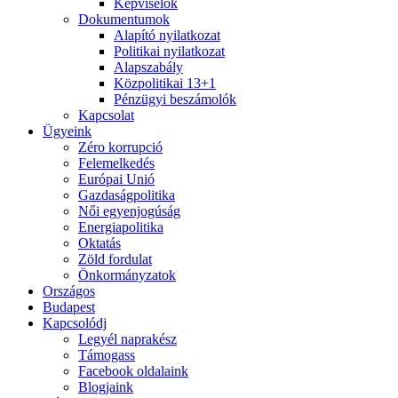
Képviselők
Dokumentumok
Alapító nyilatkozat
Politikai nyilatkozat
Alapszabály
Közpolitikai 13+1
Pénzügyi beszámolók
Kapcsolat
Ügyeink
Zéro korrupció
Felemelkedés
Európai Unió
Gazdaságpolitika
Női egyenjogúság
Energiapolitika
Oktatás
Zöld fordulat
Önkormányzatok
Országos
Budapest
Kapcsolódj
Legyél naprakész
Támogass
Facebook oldalaink
Blogjaink