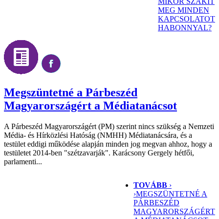
MIKOR SZAKÍT
MEG MINDEN
KAPCSOLATOT
HABONNYAL?
Megszüntetné a Párbeszéd
Magyarországért a Médiatanácsot
A Párbeszéd Magyarországért (PM) szerint nincs szükség a Nemzeti
Média- és Hírközlési Hatóság (NMHH) Médiatanácsára, és a
testület eddigi működése alapján minden jog megvan ahhoz, hogy a
testületet 2014-ben "szétzavarják". Karácsony Gergely hétfői,
parlamenti...
TOVÁBB
›
›
MEGSZÜNTETNÉ A
PÁRBESZÉD
MAGYARORSZÁGÉRT