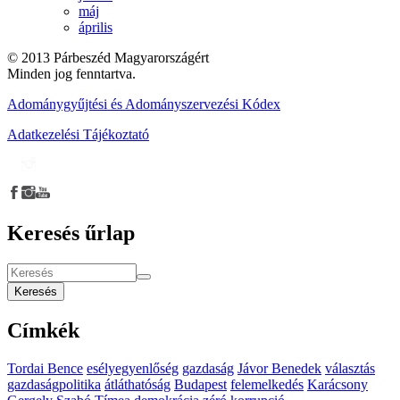
máj
április
© 2013 Párbeszéd Magyarországért
Minden jog fenntartva.
Adománygyűjtési és Adományszervezési Kódex
Adatkezelési Tájékoztató
Keresés űrlap
Keresés
Címkék
Tordai Bence
esélyegyenlőség
gazdaság
Jávor Benedek
választás
gazdaságpolitika
átláthatóság
Budapest
felemelkedés
Karácsony