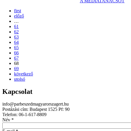
A MÉDIATANÁCSOT
first
előző
…
61
62
63
64
65
66
67
68
69
következő
utolsó
Kapcsolat
info@parbeszedmagyarorszagert.hu
Postázási cím: Budapest 1525 Pf: 90
Telefon: 06-1-617-8809
Név
*