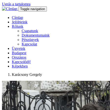
Ugrás a tartalomra
Toggle navigation
Címlap
Jelöltjeink
Rólunk
Csapatunk
Dokumentumaink
Pénzügyek
Kapcsolat
Ügyeink
Budapest
Országos
Kapcsolódj!
Képekben
Karácsony Gergely