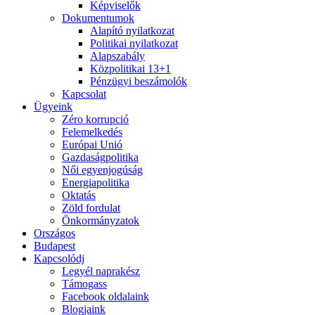
Képviselők
Dokumentumok
Alapító nyilatkozat
Politikai nyilatkozat
Alapszabály
Közpolitikai 13+1
Pénzügyi beszámolók
Kapcsolat
Ügyeink
Zéro korrupció
Felemelkedés
Európai Unió
Gazdaságpolitika
Női egyenjogúság
Energiapolitika
Oktatás
Zöld fordulat
Önkormányzatok
Országos
Budapest
Kapcsolódj
Legyél naprakész
Támogass
Facebook oldalaink
Blogjaink