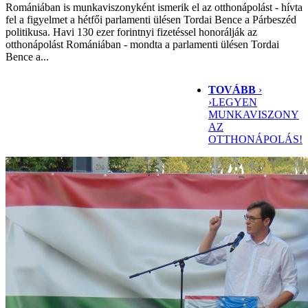
Romániában is munkaviszonyként ismerik el az otthonápolást - hívta
fel a figyelmet a hétfői parlamenti ülésen Tordai Bence a Párbeszéd
politikusa. Havi 130 ezer forintnyi fizetéssel honorálják az
otthonápolást Romániában - mondta a parlamenti ülésen Tordai
Bence a...
TOVÁBB
›
›
LEGYEN
MUNKAVISZONY
AZ
OTTHONÁPOLÁS!