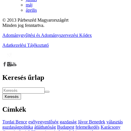
máj
április
© 2013 Párbeszéd Magyarországért
Minden jog fenntartva.
Adománygyűjtési és Adományszervezési Kódex
Adatkezelési Tájékoztató
Keresés űrlap
Keresés
Címkék
Tordai Bence
esélyegyenlőség
gazdaság
Jávor Benedek
választás
gazdaságpolitika
átláthatóság
Budapest
felemelkedés
Karácsony