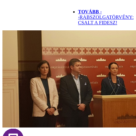
TOVÁBB
›
›
RABSZOLGATÖRVÉNY:
CSALT A FIDESZ!