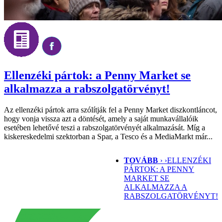
Ellenzéki pártok: a Penny Market se
alkalmazza a rabszolgatörvényt!
Az ellenzéki pártok arra szólítják fel a Penny Market diszkontláncot,
hogy vonja vissza azt a döntését, amely a saját munkavállalóik
esetében lehetővé teszi a rabszolgatörvényét alkalmazását. Míg a
kiskereskedelmi szektorban a Spar, a Tesco és a MediaMarkt már...
TOVÁBB
› ›
ELLENZÉKI
PÁRTOK: A PENNY
MARKET SE
ALKALMAZZA A
RABSZOLGATÖRVÉNYT!