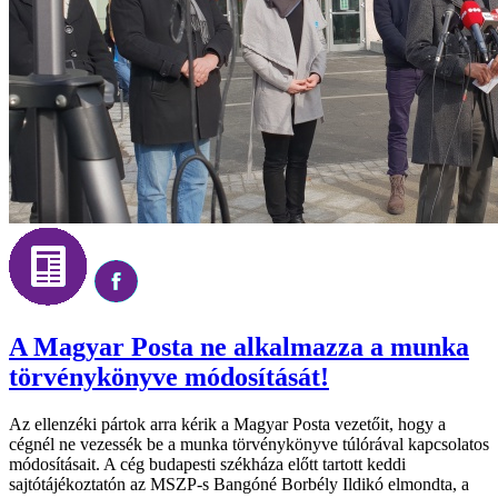
A Magyar Posta ne alkalmazza a munka
törvénykönyve módosítását!
Az ellenzéki pártok arra kérik a Magyar Posta vezetőit, hogy a
cégnél ne vezessék be a munka törvénykönyve túlórával kapcsolatos
módosításait. A cég budapesti székháza előtt tartott keddi
sajtótájékoztatón az MSZP-s Bangóné Borbély Ildikó elmondta, a