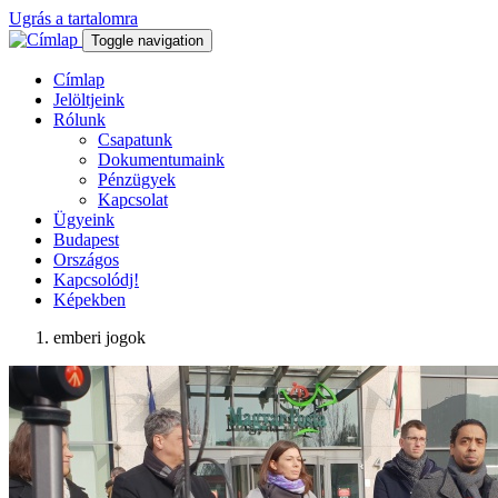
Ugrás a tartalomra
Toggle navigation
Címlap
Jelöltjeink
Rólunk
Csapatunk
Dokumentumaink
Pénzügyek
Kapcsolat
Ügyeink
Budapest
Országos
Kapcsolódj!
Képekben
emberi jogok