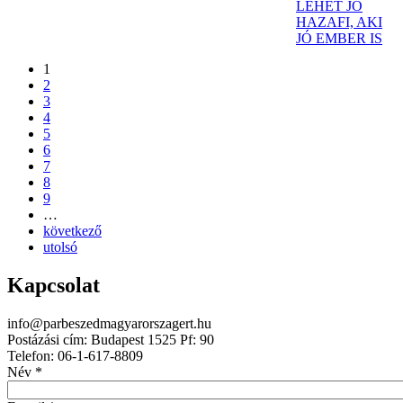
LEHET JÓ
HAZAFI, AKI
JÓ EMBER IS
1
2
3
4
5
6
7
8
9
…
következő
utolsó
Kapcsolat
info@parbeszedmagyarorszagert.hu
Postázási cím: Budapest 1525 Pf: 90
Telefon: 06-1-617-8809
Név
*