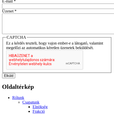
E-mail
*
Üzenet
*
CAPTCHA
Ez a kérdés teszteli, hogy vajon ember-e a látogató, valamint
megelőzi az automatikus kéretlen üzenetek beküldését.
Elküld
Oldaltérkép
Rólunk
Csapatunk
Elnökség
Frakció