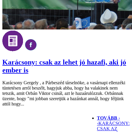
Karácsony: csak az lehet jó hazafi, aki jó
ember is
Karácsony Gergely , a Párbeszéd társelnöke, a vasárnapi ellenzéki
tüntetésen arról beszélt, hagyjuk abba, hogy ha valakinek nem
tetszik, amit Orbán Viktor csinál, azt le hazaárulózzuk. Orbánnak
üzente, hogy "mi jobban szeretjük a hazánkat annál, hogy féljünk
attól hogy...
TOVÁBB
›
›
KARÁCSONY:
CSAK AZ