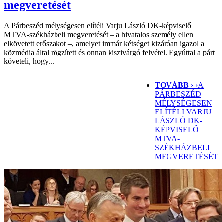
megveretését
A Párbeszéd mélységesen elítéli Varju László DK-képviselő
MTVA-székházbeli megveretését – a hivatalos személy ellen
elkövetett erőszakot –, amelyet immár kétséget kizáróan igazol a
közmédia által rögzített és onnan kiszivárgó felvétel. Egyúttal a párt
követeli, hogy...
TOVÁBB
› ›
A
PÁRBESZÉD
MÉLYSÉGESEN
ELÍTÉLI VARJU
LÁSZLÓ DK-
KÉPVISELŐ
MTVA-
SZÉKHÁZBELI
MEGVERETÉSÉT