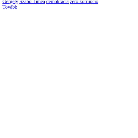
Gergely
Szabó Tímea
demokrácia
zéró korrupció
Tovább