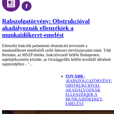
Rabszolgatörvény: Obstrukcióval
akadályoznák ellenzékiek a
munkaidőkeret-emelést
Ellenzéki frakciók parlamenti obstrukciót terveznek a
munkaidőkeret emeléséről szóló fideszes törvényjavaslat miatt. Tóth
Bertalan, az MSZP elnöke, frakcióvezető hétfőn Budapesten,
sajtótájékoztatón közölte, az Országgyűlés hétfőn kezdődő ülésének
napirendjéhez - "...
TOVÁBB
›
›
RABSZOLGATÖRVÉNY:
OBSTRUKCIÓVAL
AKADÁLYOZNÁK
ELLENZÉKIEK A
MUNKAIDŐKERET-
EMELÉST