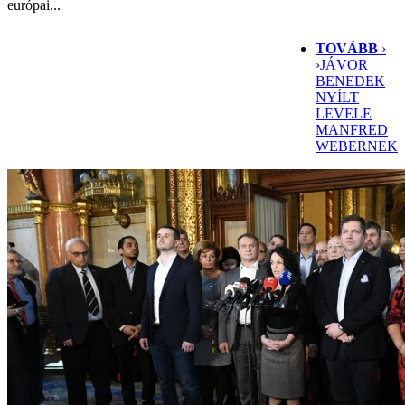
európai...
TOVÁBB
›
›
JÁVOR
BENEDEK
NYÍLT
LEVELE
MANFRED
WEBERNEK