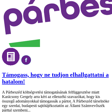
Támogass, hogy ne tudjon elhallgattatni a
hatalom!
A Párbeszéd költségvetési támogatásának felfüggesztése miatt
Karácsony Gergely arra kéri az ellenzéki szavazókat, hogy kis
összegű adományokkal támogassák a pártot. A Párbeszéd társelnöke
egy szerdai, budapesti sajtótájékoztatón az Állami Számvevőszék
párttal szembeni...