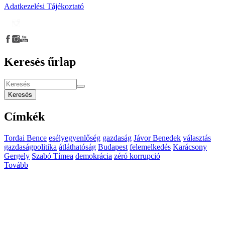
Adatkezelési Tájékoztató
Keresés űrlap
Keresés
Címkék
Tordai Bence
esélyegyenlőség
gazdaság
Jávor Benedek
választás
gazdaságpolitika
átláthatóság
Budapest
felemelkedés
Karácsony
Gergely
Szabó Tímea
demokrácia
zéró korrupció
Tovább