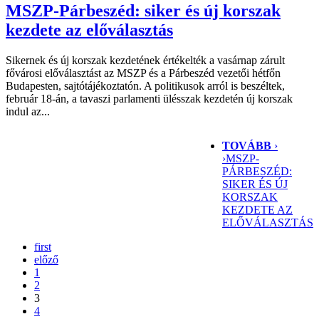
MSZP-Párbeszéd: siker és új korszak
kezdete az előválasztás
Sikernek és új korszak kezdetének értékelték a vasárnap zárult
fővárosi előválasztást az MSZP és a Párbeszéd vezetői hétfőn
Budapesten, sajtótájékoztatón. A politikusok arról is beszéltek,
február 18-án, a tavaszi parlamenti ülésszak kezdetén új korszak
indul az...
TOVÁBB
›
›
MSZP-
PÁRBESZÉD:
SIKER ÉS ÚJ
KORSZAK
KEZDETE AZ
ELŐVÁLASZTÁS
first
előző
1
2
3
4