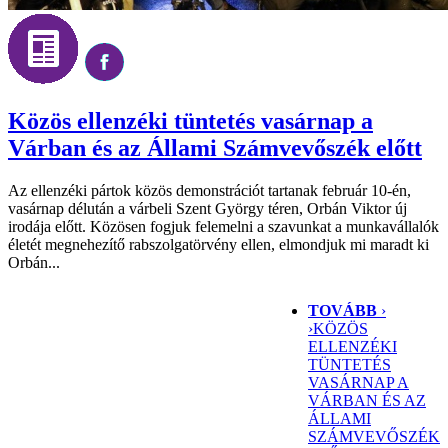
Közös ellenzéki tüntetés vasárnap a
Várban és az Állami Számvevőszék előtt
Az ellenzéki pártok közös demonstrációt tartanak február 10-én,
vasárnap délután a várbeli Szent György téren, Orbán Viktor új
irodája előtt. Közösen fogjuk felemelni a szavunkat a munkavállalók
életét megnehezítő rabszolgatörvény ellen, elmondjuk mi maradt ki
Orbán...
TOVÁBB
›
›
KÖZÖS
ELLENZÉKI
TÜNTETÉS
VASÁRNAP A
VÁRBAN ÉS AZ
ÁLLAMI
SZÁMVEVŐSZÉK