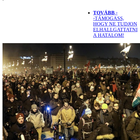
TOVÁBB
›
›
TÁMOGASS,
HOGY NE TUDJON
ELHALLGATTATNI
A HATALOM!