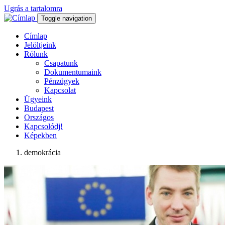
Ugrás a tartalomra
Toggle navigation
Címlap
Jelöltjeink
Rólunk
Csapatunk
Dokumentumaink
Pénzügyek
Kapcsolat
Ügyeink
Budapest
Országos
Kapcsolódj!
Képekben
demokrácia