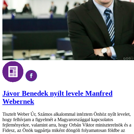
Jávor Benedek nyílt levele Manfred
Webernek
Tisztelt Weber Úr, Számos alkalommal intéztem Önhöz nyílt levelet,
hogy felhívjam a figyelmét a Magyarországgal kapcsolatos
fejleményekre, valamint arra, hogy Orbán Viktor miniszterelnök és a
Fidesz, az Önök tagpártja miként döngöli folyamatosan földbe az