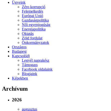
Ügyeink
Zéro korrupció
Felemelkedés
Európai Unió
Gazdaságpolitika
Női egyenjogúság
Energiapolitika
Oktatás
Zöld fordulat
Önkormányzatok
Országos
Budapest
Kapcsolódj
Legyél naprakész
Támogass
Facebook oldalaink
Blogjaink
Képekben
Archívum
2026
augusztus