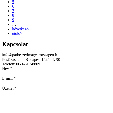
5
6
7
8
9
…
következő
utolsó
Kapcsolat
info@parbeszedmagyarorszagert.hu
Postázási cím: Budapest 1525 Pf: 90
Telefon: 06-1-617-8809
Név
*
E-mail
*
Üzenet
*