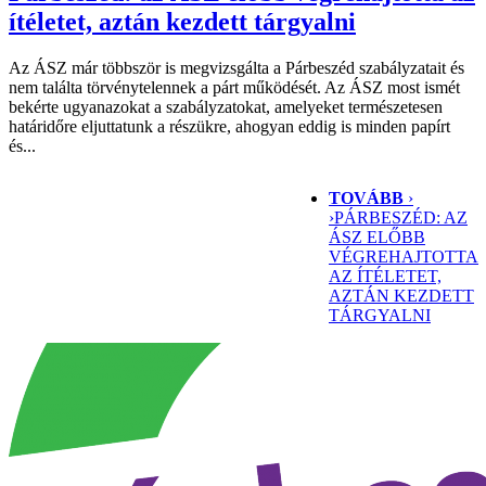
ítéletet, aztán kezdett tárgyalni
Az ÁSZ már többször is megvizsgálta a Párbeszéd szabályzatait és
nem találta törvénytelennek a párt működését. Az ÁSZ most ismét
bekérte ugyanazokat a szabályzatokat, amelyeket természetesen
határidőre eljuttatunk a részükre, ahogyan eddig is minden papírt
és...
TOVÁBB
›
›
PÁRBESZÉD: AZ
ÁSZ ELŐBB
VÉGREHAJTOTTA
AZ ÍTÉLETET,
AZTÁN KEZDETT
TÁRGYALNI