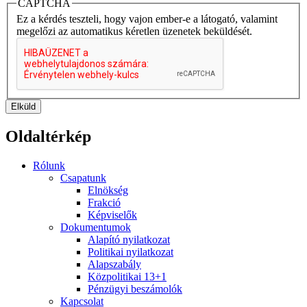
CAPTCHA
Ez a kérdés teszteli, hogy vajon ember-e a látogató, valamint
megelőzi az automatikus kéretlen üzenetek beküldését.
Elküld
Oldaltérkép
Rólunk
Csapatunk
Elnökség
Frakció
Képviselők
Dokumentumok
Alapító nyilatkozat
Politikai nyilatkozat
Alapszabály
Közpolitikai 13+1
Pénzügyi beszámolók
Kapcsolat