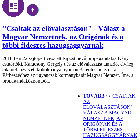
"Csaltak az előválasztáson" - Válasz a
Magyar Nemzetnek, az Origónak és a
többi fideszes hazugsággyárnak
2018-ban 22 sajtópert vesztett Ripost nevű propagandakiadvány
csütörtöki, Karácsony Gergely t és az előválasztást támadó, elvileg
cikknek nevezett koholmánya nyomán 3 kérdést intézett a
Párbeszédhez az ugyancsak kormánybarát Magyar Nemzet. Íme, a
propagandaközpontból...
TOVÁBB
› ›
"CSALTAK
AZ
ELŐVÁLASZTÁSON" -
VÁLASZ A MAGYAR
NEMZETNEK, AZ
ORIGÓNAK ÉS A
TÖBBI FIDESZES
HAZUGSÁGGYÁRNAK