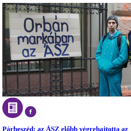
Párbeszéd: az ÁSZ előbb végrehajtotta az