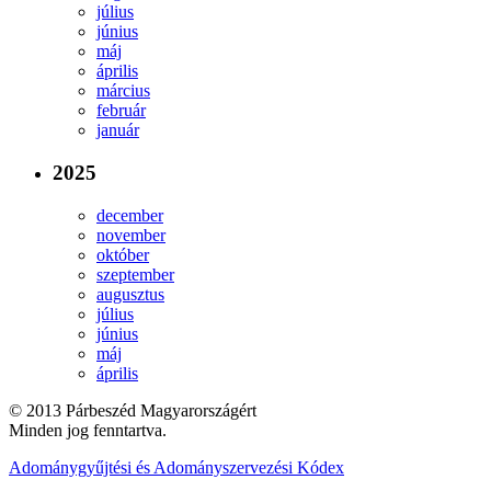
július
június
máj
április
március
február
január
2025
december
november
október
szeptember
augusztus
július
június
máj
április
© 2013 Párbeszéd Magyarországért
Minden jog fenntartva.
Adománygyűjtési és Adományszervezési Kódex