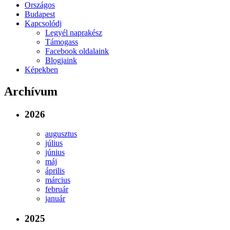
Országos
Budapest
Kapcsolódj
Legyél naprakész
Támogass
Facebook oldalaink
Blogjaink
Képekben
Archívum
2026
augusztus
július
június
máj
április
március
február
január
2025