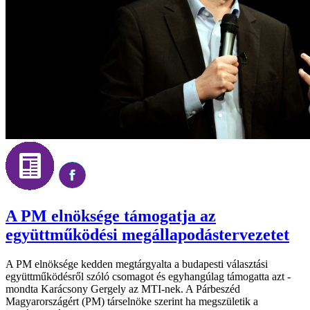
A PM elnöksége támogatja az
együttműködési megállapodástervezetet
A PM elnöksége kedden megtárgyalta a budapesti választási
együttműködésről szóló csomagot és egyhangúlag támogatta azt -
mondta Karácsony Gergely az MTI-nek. A Párbeszéd
Magyarországért (PM) társelnöke szerint ha megszületik a