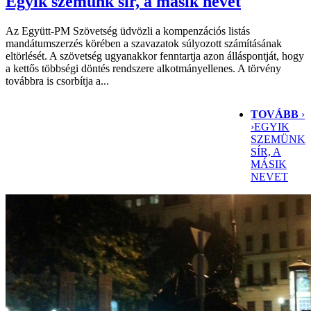
Egyik szemünk sír, a másik nevet
Az Együtt-PM Szövetség üdvözli a kompenzációs listás
mandátumszerzés körében a szavazatok súlyozott számításának
eltörlését. A szövetség ugyanakkor fenntartja azon álláspontját, hogy
a kettős többségi döntés rendszere alkotmányellenes. A törvény
továbbra is csorbítja a...
TOVÁBB
›
›
EGYIK
SZEMÜNK
SÍR, A
MÁSIK
NEVET