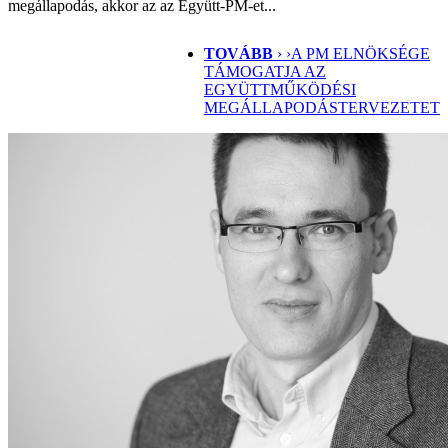
megállapodás, akkor az az Együtt-PM-et...
TOVÁBB
› ›
A PM ELNÖKSÉGE
TÁMOGATJA AZ
EGYÜTTMŰKÖDÉSI
MEGÁLLAPODÁSTERVEZETET