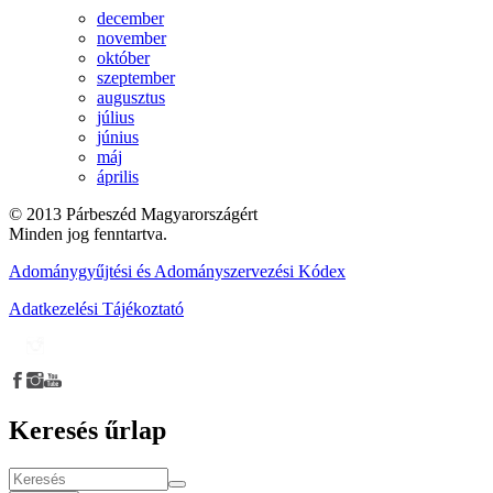
december
november
október
szeptember
augusztus
július
június
máj
április
© 2013 Párbeszéd Magyarországért
Minden jog fenntartva.
Adománygyűjtési és Adományszervezési Kódex
Adatkezelési Tájékoztató
Keresés űrlap