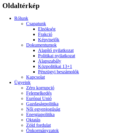
Oldaltérkép
Rólunk
Csapatunk
Elnökség
Frakció
Képviselők
Dokumentumok
Alapító nyilatkozat
Politikai nyilatkozat
Alapszabály
Közpolitikai 13+1
Pénzügyi beszámolók
Kapcsolat
Ügyeink
Zéro korrupció
Felemelkedés
Európai Unió
Gazdaságpolitika
Női egyenjogúság
Energiapolitika
Oktatás
Zöld fordulat
Önkormányzatok