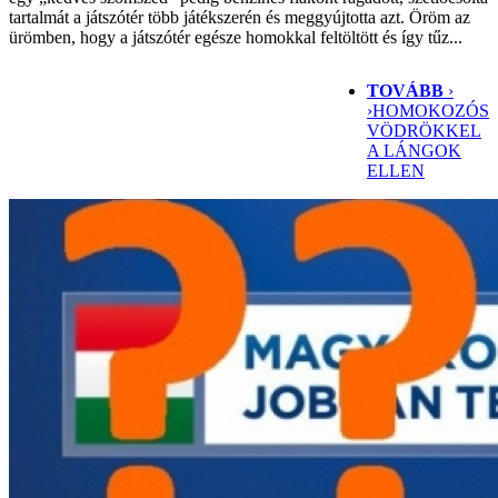
tartalmát a játszótér több játékszerén és meggyújtotta azt. Öröm az
ürömben, hogy a játszótér egésze homokkal feltöltött és így tűz...
TOVÁBB
›
›
HOMOKOZÓS
VÖDRÖKKEL
A LÁNGOK
ELLEN