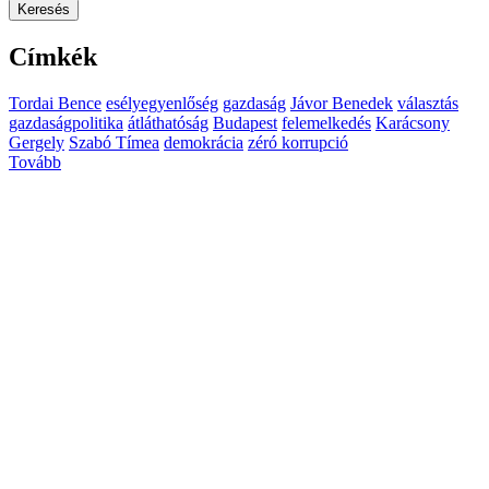
Keresés
Címkék
Tordai Bence
esélyegyenlőség
gazdaság
Jávor Benedek
választás
gazdaságpolitika
átláthatóság
Budapest
felemelkedés
Karácsony
Gergely
Szabó Tímea
demokrácia
zéró korrupció
Tovább