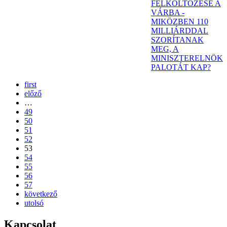
FELKÖLTÖZÉSE A
VÁRBA -
MIKÖZBEN 110
MILLIÁRDDAL
SZORÍTANAK
MEG, A
MINISZTERELNÖK
PALOTÁT KAP?
first
előző
…
49
50
51
52
53
54
55
56
57
következő
utolsó
Kapcsolat