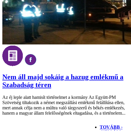
Nem áll majd sokáig a hazug emlékmű a
Szabadság téren
Az éj leple alatt hamisít történelmet a kormány Az Együtt-PM
Szövetség tiltakozik a német megszállási emlékmű felállítása ellen,
mert annak célja nem a múltra való tárgyszerű és békés emlékezés,
hanem a magyar állam felelősségének eltagadása, és a történelem...
TOVÁBB
›