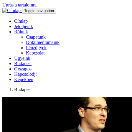
Ugrás a tartalomra
Toggle navigation
Címlap
Jelöltjeink
Rólunk
Csapatunk
Dokumentumaink
Pénzügyek
Kapcsolat
Ügyeink
Budapest
Országos
Kapcsolódj!
Képekben
Budapest