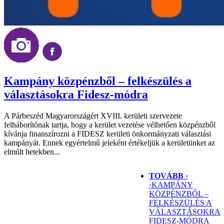
Kampány közpénzből – felkészülés a
választásokra Fidesz-módra
A Párbeszéd Magyarországért XVIII. kerületi szervezete
felháborítónak tartja, hogy a kerület vezetése vélhetően közpénzből
kívánja finanszírozni a FIDESZ kerületi önkormányzati választási
kampányát. Ennek egyértelmű jeleként értékeljük a kerületünket az
elmúlt hetekben...
TOVÁBB
›
›
KAMPÁNY
KÖZPÉNZBŐL –
FELKÉSZÜLÉS A
VÁLASZTÁSOKRA
FIDESZ-MÓDRA