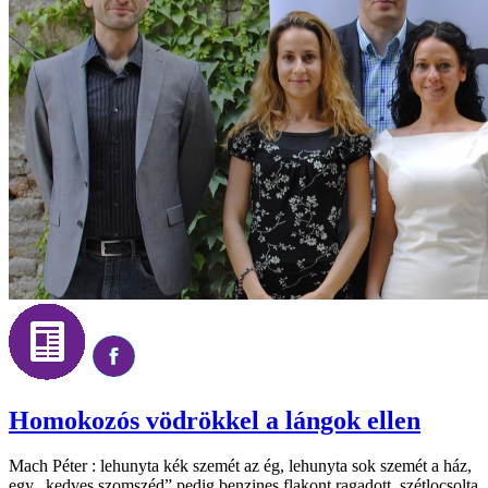
Homokozós vödrökkel a lángok ellen
Mach Péter : lehunyta kék szemét az ég, lehunyta sok szemét a ház,
egy „kedves szomszéd” pedig benzines flakont ragadott, szétlocsolta