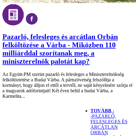
Pazarló, felesleges és arcátlan Orbán
felköltözése a Várba - Miközben 110
milliárddal szorítanak meg, a
miniszterelnök palotát kap?
Az Együtt-PM szerint pazarló és felesleges a Miniszterelnökség
felköltöztetése a Budai Várba. A pártszövetség felszólítja a
kormányt, hogy álljon el ettől a tervtől, ne saját kényelmére szórja el
a magyarok adóforintjait! Két éven belül a budai Várba, a
Karmelita...
TOVÁBB
›
›
PAZARLÓ,
FELESLEGES ÉS
ARCÁTLAN
ORBÁN