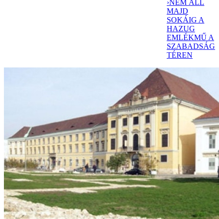
›
NEM ÁLL
MAJD
SOKÁIG A
HAZUG
EMLÉKMŰ A
SZABADSÁG
TÉREN