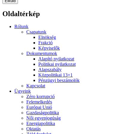
Elküld
Oldaltérkép
Rólunk
Csapatunk
Elnökség
Frakció
Képviselők
Dokumentumok
Alapító nyilatkozat
Politikai nyilatkozat
Alapszabály
Közpolitikai 13+1
Pénzügyi beszámolók
Kapcsolat
Ügyeink
Zéro korrupció
Felemelkedés
Európai Unió
Gazdaságpolitika
Női egyenjogúság
Energiapolitika
Oktatás