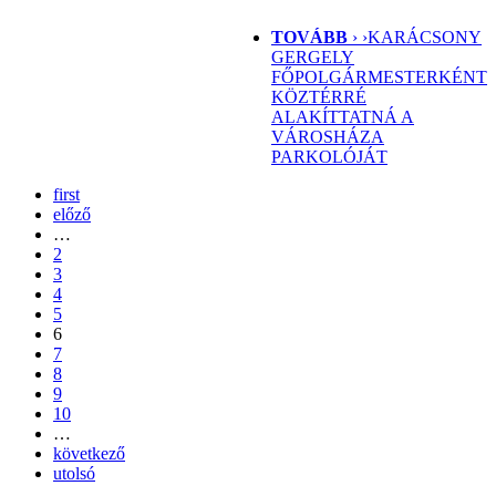
TOVÁBB
› ›
KARÁCSONY
GERGELY
FŐPOLGÁRMESTERKÉNT
KÖZTÉRRÉ
ALAKÍTTATNÁ A
VÁROSHÁZA
PARKOLÓJÁT
first
előző
…
2
3
4
5
6
7
8
9
10
…
következő
utolsó