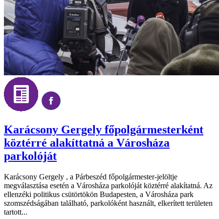
Karácsony Gergely főpolgármesterként
köztérré alakíttatná a Városháza
parkolóját
Karácsony Gergely , a Párbeszéd főpolgármester-jelöltje
megválasztása esetén a Városháza parkolóját köztérré alakítatná. Az
ellenzéki politikus csütörtökön Budapesten, a Városháza park
szomszédságában található, parkolóként használt, elkerített területen
tartott...