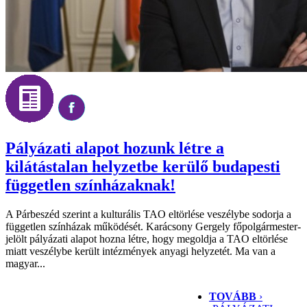
Pályázati alapot hozunk létre a
kilátástalan helyzetbe kerülő budapesti
független színházaknak!
A Párbeszéd szerint a kulturális TAO eltörlése veszélybe sodorja a
független színházak működését. Karácsony Gergely főpolgármester-
jelölt pályázati alapot hozna létre, hogy megoldja a TAO eltörlése
miatt veszélybe került intézmények anyagi helyzetét. Ma van a
magyar...
TOVÁBB
›