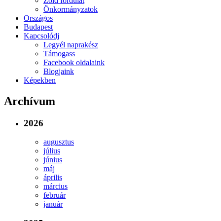
Zöld fordulat
Önkormányzatok
Országos
Budapest
Kapcsolódj
Legyél naprakész
Támogass
Facebook oldalaink
Blogjaink
Képekben
Archívum
2026
augusztus
július
június
máj
április
március
február
január