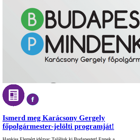
Ismerd meg Karácsony Gergely
főpolgármester-jelölti programját!
Hankiss Elemért idézve: Találjuk ki Budapestet! Ennek a