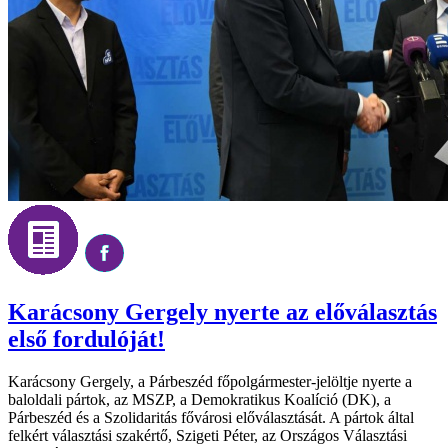
Karácsony Gergely nyerte az előválasztás
első fordulóját!
Karácsony Gergely, a Párbeszéd főpolgármester-jelöltje nyerte a
baloldali pártok, az MSZP, a Demokratikus Koalíció (DK), a
Párbeszéd és a Szolidaritás fővárosi előválasztását. A pártok által
felkért választási szakértő, Szigeti Péter, az Országos Választási