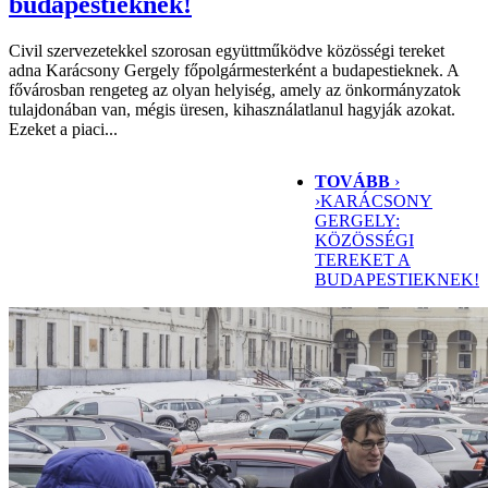
budapestieknek!
Civil szervezetekkel szorosan együttműködve közösségi tereket
adna Karácsony Gergely főpolgármesterként a budapestieknek. A
fővárosban rengeteg az olyan helyiség, amely az önkormányzatok
tulajdonában van, mégis üresen, kihasználatlanul hagyják azokat.
Ezeket a piaci...
TOVÁBB
›
›
KARÁCSONY
GERGELY:
KÖZÖSSÉGI
TEREKET A
BUDAPESTIEKNEK!