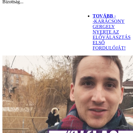
Bizottság...
TOVÁBB
›
›
KARÁCSONY
GERGELY
NYERTE AZ
ELŐVÁLASZTÁS
ELSŐ
FORDULÓJÁT!