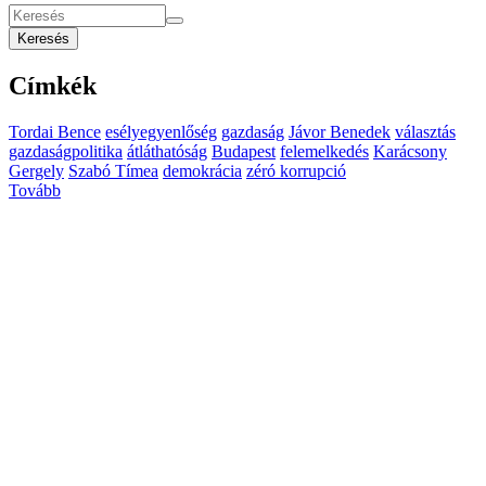
Keresés
Címkék
Tordai Bence
esélyegyenlőség
gazdaság
Jávor Benedek
választás
gazdaságpolitika
átláthatóság
Budapest
felemelkedés
Karácsony
Gergely
Szabó Tímea
demokrácia
zéró korrupció
Tovább