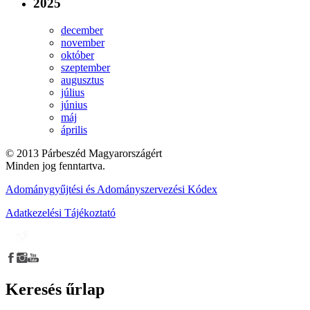
2025
december
november
október
szeptember
augusztus
július
június
máj
április
© 2013 Párbeszéd Magyarországért
Minden jog fenntartva.
Adománygyűjtési és Adományszervezési Kódex
Adatkezelési Tájékoztató
Keresés űrlap