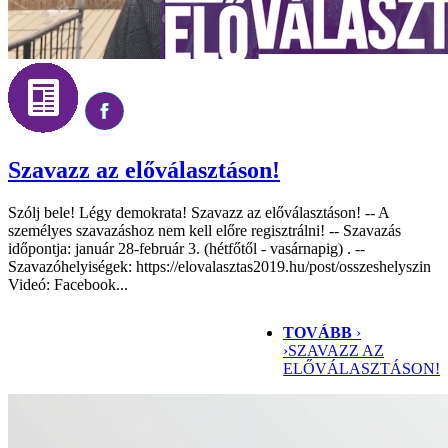
Szavazz az előválasztáson!
Szólj bele! Légy demokrata! Szavazz az előválasztáson! -- A
személyes szavazáshoz nem kell előre regisztrálni! -- Szavazás
időpontja: január 28-február 3. (hétfőtől - vasárnapig) . --
Szavazóhelyiségek: https://elovalasztas2019.hu/post/osszeshelyszin
Videó: Facebook...
TOVÁBB
›
›
SZAVAZZ AZ
ELŐVÁLASZTÁSON!