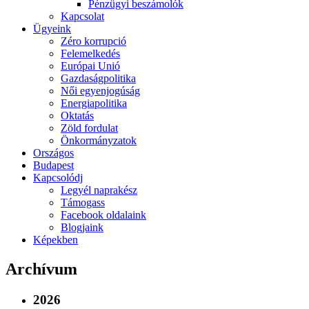
Pénzügyi beszámolók
Kapcsolat
Ügyeink
Zéro korrupció
Felemelkedés
Európai Unió
Gazdaságpolitika
Női egyenjogúság
Energiapolitika
Oktatás
Zöld fordulat
Önkormányzatok
Országos
Budapest
Kapcsolódj
Legyél naprakész
Támogass
Facebook oldalaink
Blogjaink
Képekben
Archívum
2026