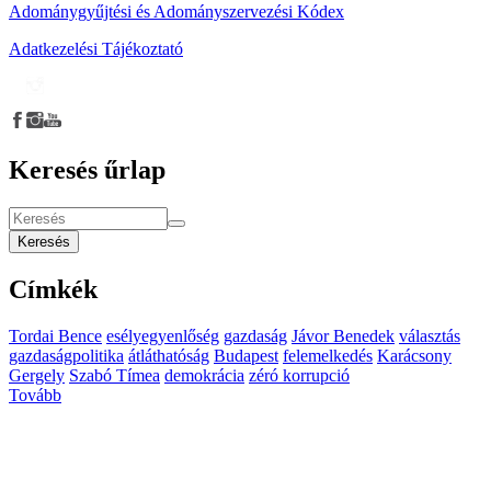
Adománygyűjtési és Adományszervezési Kódex
Adatkezelési Tájékoztató
Keresés űrlap
Keresés
Címkék
Tordai Bence
esélyegyenlőség
gazdaság
Jávor Benedek
választás
gazdaságpolitika
átláthatóság
Budapest
felemelkedés
Karácsony
Gergely
Szabó Tímea
demokrácia
zéró korrupció
Tovább