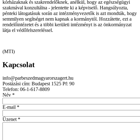
kórházaknak és szakrendelőknek, anélkül, hogy az egészségügyi
szakmával konzultálna - jelentette ki a képviselő. Hangsúlyozta,
pénteki látogatásuk során az intézményvezetők is azt mondták, hogy
semmilyen segítséget nem kapnak a kormánytól. Hozzátette, ezt a
rendelőintézetet és a többi kerületi intézményt is az önkormányzat
látja el védőfelszereléssel.
(MTI)
Kapcsolat
info@parbeszedmagyarorszagert.hu
Postázási cím: Budapest 1525 Pf: 90
Telefon: 06-1-617-8809
Név
*
E-mail
*
Üzenet
*