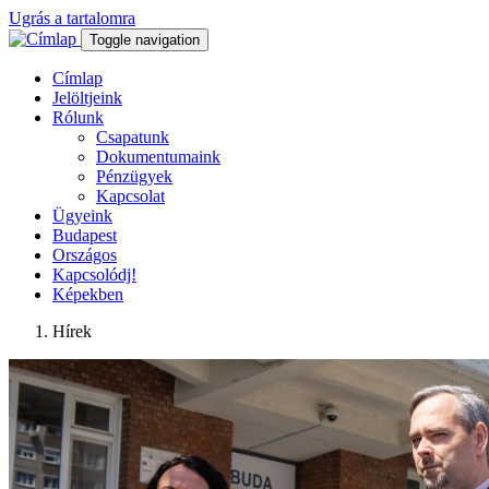
Ugrás a tartalomra
Toggle navigation
Címlap
Jelöltjeink
Rólunk
Csapatunk
Dokumentumaink
Pénzügyek
Kapcsolat
Ügyeink
Budapest
Országos
Kapcsolódj!
Képekben
Hírek