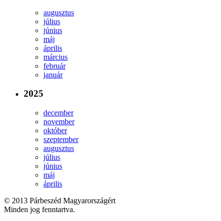
augusztus
július
június
máj
április
március
február
január
2025
december
november
október
szeptember
augusztus
július
június
máj
április
© 2013 Párbeszéd Magyarországért
Minden jog fenntartva.