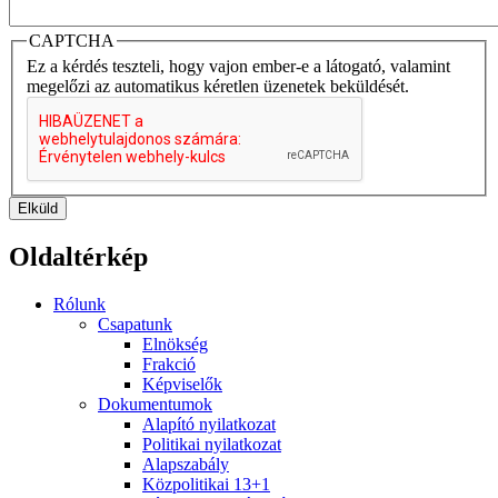
CAPTCHA
Ez a kérdés teszteli, hogy vajon ember-e a látogató, valamint
megelőzi az automatikus kéretlen üzenetek beküldését.
Elküld
Oldaltérkép
Rólunk
Csapatunk
Elnökség
Frakció
Képviselők
Dokumentumok
Alapító nyilatkozat
Politikai nyilatkozat
Alapszabály
Közpolitikai 13+1