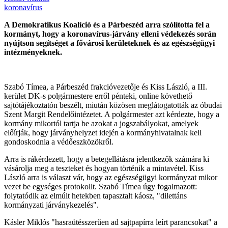
koronavírus
A Demokratikus Koalíció és a Párbeszéd arra szólította fel a
kormányt, hogy a koronavírus-járvány elleni védekezés során
nyújtson segítséget a fővárosi kerületeknek és az egészségügyi
intézményeknek.
Szabó Tímea, a Párbeszéd frakcióvezetője és Kiss László, a III.
kerület DK-s polgármestere erről pénteki, online követhető
sajtótájékoztatón beszélt, miután közösen meglátogatották az óbudai
Szent Margit Rendelőintézetet. A polgármester azt kérdezte, hogy a
kormány mikortól tartja be azokat a jogszabályokat, amelyek
előírják, hogy járványhelyzet idején a kormányhivatalnak kell
gondoskodnia a védőeszközökről.
Arra is rákérdezett, hogy a betegellátásra jelentkezők számára ki
vásárolja meg a teszteket és hogyan történik a mintavétel. Kiss
László arra is választ vár, hogy az egészségügyi kormányzat mikor
vezet be egységes protokollt. Szabó Tímea úgy fogalmazott:
folytatódik az elmúlt hetekben tapasztalt káosz, "dilettáns
kormányzati járványkezelés".
Kásler Miklós "hasraütésszerűen ad sajtpapírra leírt parancsokat" a