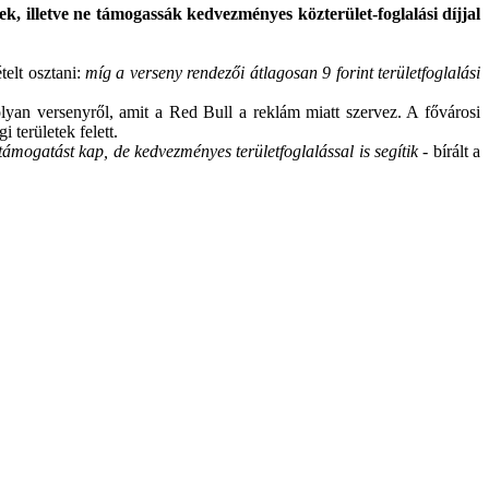
ek, illetve ne támogassák kedvezményes közterület-foglalási díjjal
telt osztani:
míg a verseny rendezői átlagosan 9 forint területfoglalási
yan versenyről, amit a Red Bull a reklám miatt szervez. A fővárosi
 területek felett.
támogatást kap, de kedvezményes területfoglalással is segítik
- bírált a