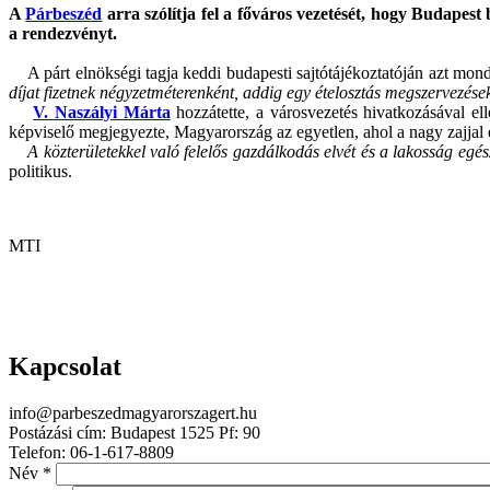
A
Párbeszéd
arra szólítja fel a főváros vezetését, hogy Budapest
a rendezvényt.
A párt elnökségi tagja keddi budapesti sajtótájékoztatóján azt mondt
díjat fizetnek négyzetméterenként, addig egy ételosztás megszervezéseko
V. Naszályi Márta
hozzátette, a városvezetés hivatkozásával e
képviselő megjegyezte, Magyarország az egyetlen, ahol a nagy zajjal és
A közterületekkel való felelős gazdálkodás elvét és a lakosság egés
politikus.
MTI
Kapcsolat
info@parbeszedmagyarorszagert.hu
Postázási cím: Budapest 1525 Pf: 90
Telefon: 06-1-617-8809
Név
*