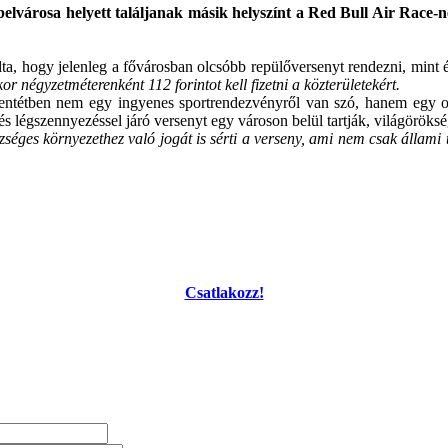
 belvárosa helyett találjanak másik helyszínt a Red Bull Air Race-n
a, hogy jelenleg a fővárosban olcsóbb repülőversenyt rendezni, mint é
r négyzetméterenként 112 forintot kell fizetni a közterületekért.
llentétben nem egy ingyenes sportrendezvényről van szó, hanem egy ol
 légszennyezéssel járó versenyt egy városon belül tartják, világörökségi
zséges környezethez való jogát is sérti a verseny, ami nem csak állami 
Csatlakozz!