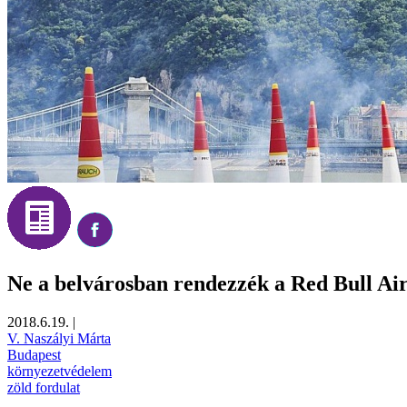
Ne a belvárosban rendezzék a Red Bull Air
2018.6.19.
|
V. Naszályi Márta
Budapest
környezetvédelem
zöld fordulat