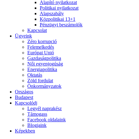
Alapító nyilatkozat
Politikai nyilatkozat
Alapszabály
Közpolitikai 13+1
Pénzügyi beszámolók
Kapcsolat
Ügyeink
Zéro korrupció
Felemelkedés
Európai Unió
Gazdaságpolitika
Női egyenjogúság
Energiapolitika
Oktatás
Zöld fordulat
Önkormányzatok
Országos
Budapest
Kapcsolódj
Legyél naprakész
Támogass
Facebook oldalaink
Blogjaink
Képekben