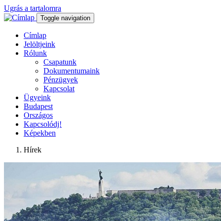
Ugrás a tartalomra
Toggle navigation
Címlap
Jelöltjeink
Rólunk
Csapatunk
Dokumentumaink
Pénzügyek
Kapcsolat
Ügyeink
Budapest
Országos
Kapcsolódj!
Képekben
Hírek