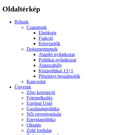
Oldaltérkép
Rólunk
Csapatunk
Elnökség
Frakció
Képviselők
Dokumentumok
Alapító nyilatkozat
Politikai nyilatkozat
Alapszabály
Közpolitikai 13+1
Pénzügyi beszámolók
Kapcsolat
Ügyeink
Zéro korrupció
Felemelkedés
Európai Unió
Gazdaságpolitika
Női egyenjogúság
Energiapolitika
Oktatás
Zöld fordulat