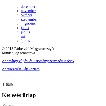
december
november
október
szeptember
augusztus
július
június
máj
április
© 2013 Párbeszéd Magyarországért
Minden jog fenntartva.
Adománygyűjtési és Adományszervezési Kódex
Adatkezelési Tájékoztató
Keresés űrlap