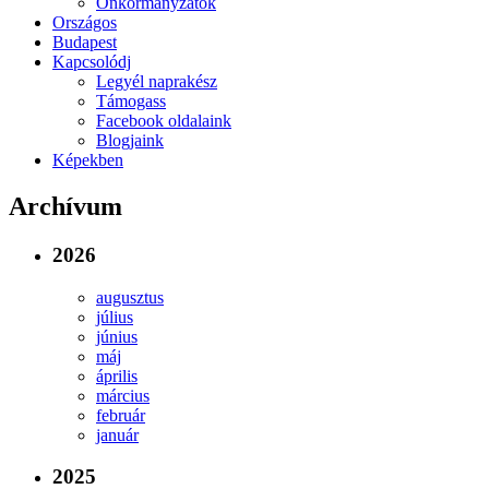
Önkormányzatok
Országos
Budapest
Kapcsolódj
Legyél naprakész
Támogass
Facebook oldalaink
Blogjaink
Képekben
Archívum
2026
augusztus
július
június
máj
április
március
február
január
2025