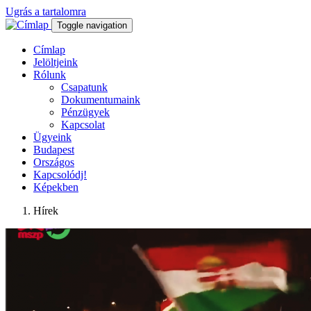
Ugrás a tartalomra
Toggle navigation
Címlap
Jelöltjeink
Rólunk
Csapatunk
Dokumentumaink
Pénzügyek
Kapcsolat
Ügyeink
Budapest
Országos
Kapcsolódj!
Képekben
Hírek