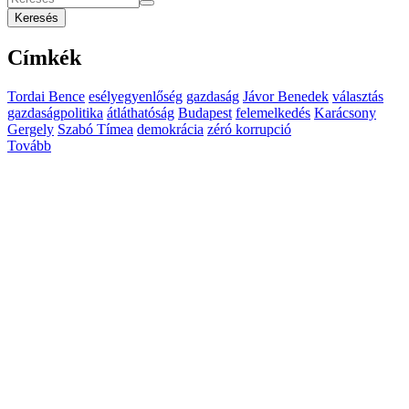
Keresés
Címkék
Tordai Bence
esélyegyenlőség
gazdaság
Jávor Benedek
választás
gazdaságpolitika
átláthatóság
Budapest
felemelkedés
Karácsony
Gergely
Szabó Tímea
demokrácia
zéró korrupció
Tovább