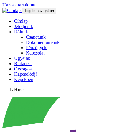
Ugrás a tartalomra
Toggle navigation
Címlap
Jelöltjeink
Rólunk
Csapatunk
Dokumentumaink
Pénzügyek
Kapcsolat
Ügyeink
Budapest
Országos
Kapcsolódj!
Képekben
Hírek