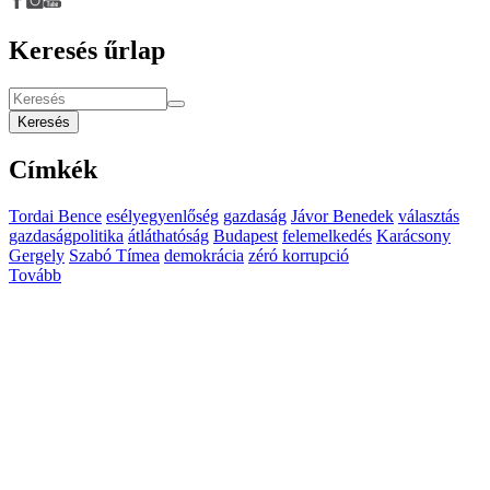
Keresés űrlap
Keresés
Címkék
Tordai Bence
esélyegyenlőség
gazdaság
Jávor Benedek
választás
gazdaságpolitika
átláthatóság
Budapest
felemelkedés
Karácsony
Gergely
Szabó Tímea
demokrácia
zéró korrupció
Tovább