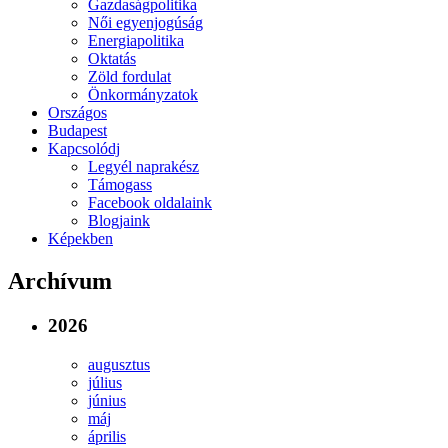
Gazdaságpolitika
Női egyenjogúság
Energiapolitika
Oktatás
Zöld fordulat
Önkormányzatok
Országos
Budapest
Kapcsolódj
Legyél naprakész
Támogass
Facebook oldalaink
Blogjaink
Képekben
Archívum
2026
augusztus
július
június
máj
április