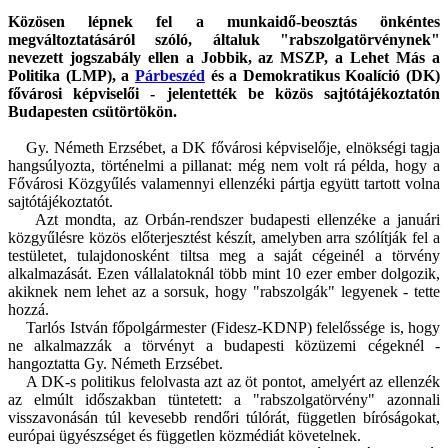
Közösen lépnek fel a munkaidő-beosztás önkéntes
megváltoztatásáról szóló, általuk "rabszolgatörvénynek"
nevezett jogszabály ellen a Jobbik, az MSZP, a Lehet Más a
Politika (LMP), a
Párbeszéd
és a Demokratikus Koalíció (DK)
fővárosi képviselői - jelentették be közös sajtótájékoztatón
Budapesten csütörtökön.
Gy. Németh Erzsébet, a DK fővárosi képviselője, elnökségi tagja
hangsúlyozta, történelmi a pillanat: még nem volt rá példa, hogy a
Fővárosi Közgyűlés valamennyi ellenzéki pártja együtt tartott volna
sajtótájékoztatót.
Azt mondta, az Orbán-rendszer budapesti ellenzéke a januári
közgyűlésre közös előterjesztést készít, amelyben arra szólítják fel a
testületet, tulajdonosként tiltsa meg a saját cégeinél a törvény
alkalmazását. Ezen vállalatoknál több mint 10 ezer ember dolgozik,
akiknek nem lehet az a sorsuk, hogy "rabszolgák" legyenek - tette
hozzá.
Tarlós István főpolgármester (Fidesz-KDNP) felelőssége is, hogy
ne alkalmazzák a törvényt a budapesti közüzemi cégeknél -
hangoztatta Gy. Németh Erzsébet.
A DK-s politikus felolvasta azt az öt pontot, amelyért az ellenzék
az elmúlt időszakban tüntetett: a "rabszolgatörvény" azonnali
visszavonásán túl kevesebb rendőri túlórát, független bíróságokat,
európai ügyészséget és független közmédiát követelnek.