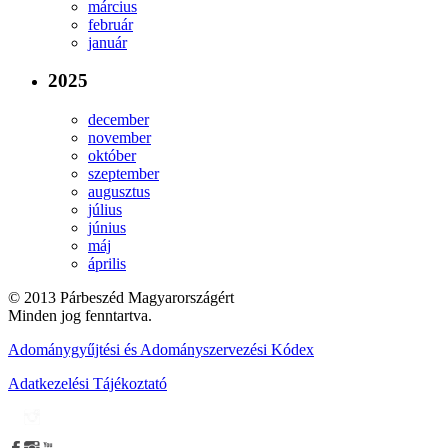
március
február
január
2025
december
november
október
szeptember
augusztus
július
június
máj
április
© 2013 Párbeszéd Magyarországért
Minden jog fenntartva.
Adománygyűjtési és Adományszervezési Kódex
Adatkezelési Tájékoztató