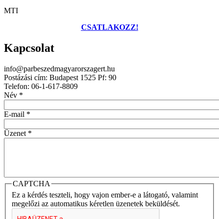
MTI
CSATLAKOZZ!
Kapcsolat
info@parbeszedmagyarorszagert.hu
Postázási cím: Budapest 1525 Pf: 90
Telefon: 06-1-617-8809
Név
*
E-mail
*
Üzenet
*
CAPTCHA
Ez a kérdés teszteli, hogy vajon ember-e a látogató, valamint
megelőzi az automatikus kéretlen üzenetek beküldését.