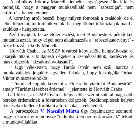
A jobbikos Tokody Marcell kiemelte, egységesen állnak ki és
mondják, hogy a magyar munkavállaló nem "rabszolga", nem
erőforrás, hanem ember.
A kormány arról beszél, hogy milyen fontosak a családok, de el
lehet képzelni, mi történik velük, ha még többet túlóráztatják majd a
szülőket - hangoztatta.
Azért nyújtják be az előterjesztést, mert Budapestnek példát kell
mutatnia azzal, hogy cégei nem alkalmazzák a "rabszolgatörvényt" -
fűzte hozzá Tokody Marcell.
Horváth Csaba, az MSZP fővárosi képviselője hangsúlyozta: el
akarják tiltani a budapesti cégeket a szemétszállítók, kertészek és
más dolgozók "kizsákmányolásától".
Úgy vélekedett, hogy Tarlós István nem száll harcba a
munkavállalók jogaiért; egyetlen feladata, hogy kiszolgálja Orbán
Viktor miniszterelnököt.
"Jövőre el fogjuk kergetni a Fidesz helytartóját Budapestről",
amely "Tarlósnál többet érdemel" - jelentette ki Horváth Csaba.
Gál József, az LMP fővárosi képviselője szerint sokkal magasabb
béreket érdemelnek a fővárosban dolgozók. Stadionépítések helyett
fizetésekre kellene fordítani a forrásokat - vélekedett.
A párbeszédes
V. Naszályi Márta
úgy fogalmazott: szomorú,
hogy a kormány mindössze "eldobható emberi erőforrásnak" tekinti
a munkavállalókat.