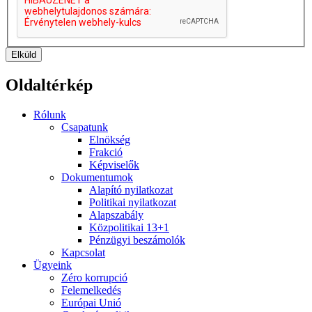
Elküld
Oldaltérkép
Rólunk
Csapatunk
Elnökség
Frakció
Képviselők
Dokumentumok
Alapító nyilatkozat
Politikai nyilatkozat
Alapszabály
Közpolitikai 13+1
Pénzügyi beszámolók
Kapcsolat
Ügyeink
Zéro korrupció
Felemelkedés
Európai Unió