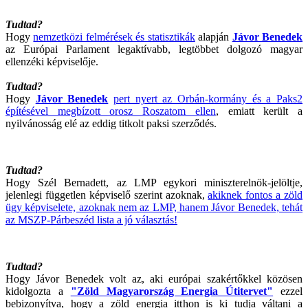
Tudtad?
Hogy
nemzetközi felmérések és statisztikák
alapján
Jávor Benedek
az Európai Parlament legaktívabb, legtöbbet dolgozó magyar
ellenzéki képviselője.
Tudtad?
Hogy
Jávor Benedek
pert nyert az Orbán-kormány és a Paks2
építésével megbízott orosz Roszatom ellen
, emiatt került a
nyilvánosság elé az eddig titkolt paksi szerződés.
Tudtad?
Hogy Szél Bernadett, az LMP egykori miniszterelnök-jelöltje,
jelenlegi független képviselő szerint azoknak,
akiknek fontos a zöld
ügy képviselete, azoknak nem az LMP, hanem Jávor Benedek, tehát
az MSZP-Párbeszéd lista a jó választás!
Tudtad?
Hogy Jávor Benedek volt az, aki európai szakértőkkel közösen
kidolgozta a
"Zöld Magyarország Energia Útitervet"
ezzel
bebizonyítva, hogy a zöld energia itthon is ki tudja váltani a