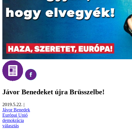
Jávor Benedeket újra Brüsszelbe!
2019.5.22.
|
Jávor Benedek
Európai Unió
demokrácia
választás