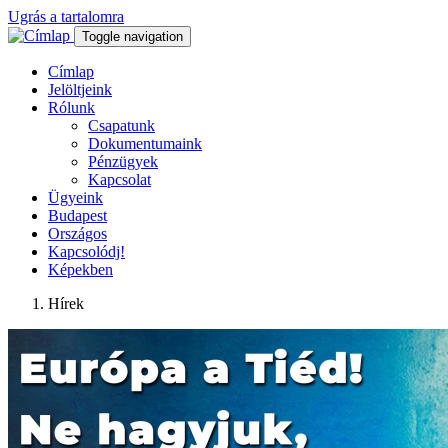
Ugrás a tartalomra
Toggle navigation
Címlap
Jelöltjeink
Rólunk
Csapatunk
Dokumentumaink
Pénzügyek
Kapcsolat
Ügyeink
Budapest
Országos
Kapcsolódj!
Képekben
Hírek