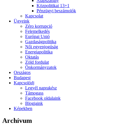
Alapszabály
Közpolitikai 13+1
Pénzügyi beszámolók
Kapcsolat
Ügyeink
Zéro korrupció
Felemelkedés
Európai Unió
Gazdaságpolitika
Női egyenjogúság
Energiapolitika
Oktatás
Zöld fordulat
Önkormányzatok
Országos
Budapest
Kapcsolódj
Legyél naprakész
Támogass
Facebook oldalaink
Blogjaink
Képekben
Archívum