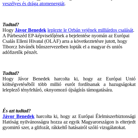
veszélyes és drága atomenergiát
.
Tudtad?
Hogy
Jávor Benedek
leplezte le Orbán vejének milliárdos csalását
.
A Párbeszéd EP-képviselőjének a bejelentése nyomán az Európai
Csalás Elleni Hivatal (OLAF) arra a következtetésre jutott, hogy
Tiborcz Istvánék bűnszervezetben lopták el a magyar és uniós
adófizetők pénzét.
Tudtad?
Hogy Jávor Benedek harcolta ki, hogy az Európai Unió
költségvetéséből több millió eurót fordítsanak a hazugságokat
leleplező tényfeltáró, oknyomozó újságírás támogatására.
És azt tudtad?
Jávor Benedek
harcolta ki, hogy az Európai Élelmiszerbiztonsági
Hatóság nyilvánosságra hozza az egyik Magyarországon is elterjedt
gyomirtó szer, a glifozát, rákkeltő hatásairól szóló vizsgálatokat.