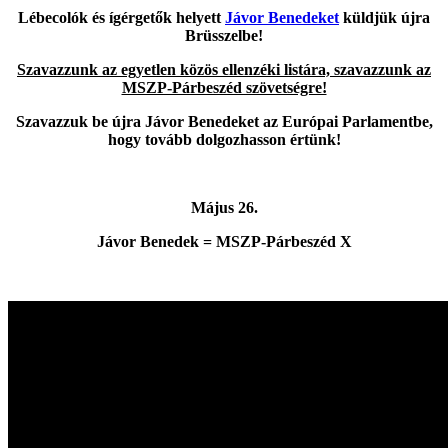
Lébecolók és ígérgetők helyett
Jávor Benedeket
küldjük újra
Brüsszelbe!
Szavazzunk
az egyetlen közös ellenzéki listára, szavazzunk az
MSZP-Párbeszéd szövetségre!
Szavazzuk be újra Jávor Benedeket az Európai Parlamentbe,
hogy tovább dolgozhasson értünk!
Május 26.
Jávor Benedek =
MSZP-Párbeszéd X