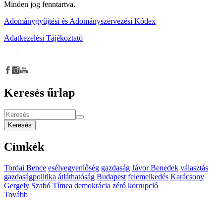
Minden jog fenntartva.
Adománygyűjtési és Adományszervezési Kódex
Adatkezelési Tájékoztató
Keresés űrlap
Keresés
Címkék
Tordai Bence
esélyegyenlőség
gazdaság
Jávor Benedek
választás
gazdaságpolitika
átláthatóság
Budapest
felemelkedés
Karácsony
Gergely
Szabó Tímea
demokrácia
zéró korrupció
Tovább