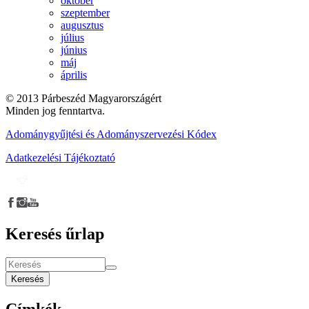
október
szeptember
augusztus
július
június
máj
április
© 2013 Párbeszéd Magyarországért
Minden jog fenntartva.
Adománygyűjtési és Adományszervezési Kódex
Adatkezelési Tájékoztató
Keresés űrlap
Keresés
Címkék