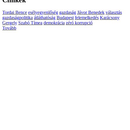
Tordai Bence
esélyegyenlőség
gazdaság
Jávor Benedek
választás
gazdaságpolitika
átláthatóság
Budapest
felemelkedés
Karácsony
Gergely
Szabó Tímea
demokrácia
zéró korrupció
Tovább