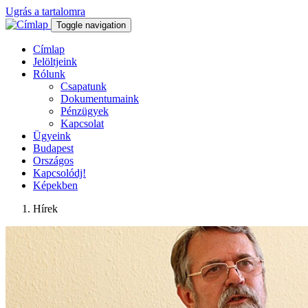
Ugrás a tartalomra
Toggle navigation
Címlap
Jelöltjeink
Rólunk
Csapatunk
Dokumentumaink
Pénzügyek
Kapcsolat
Ügyeink
Budapest
Országos
Kapcsolódj!
Képekben
Hírek