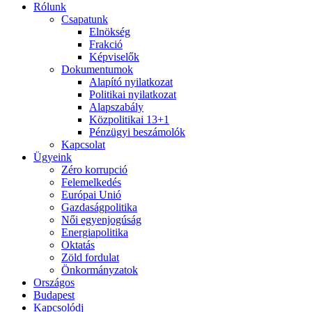
Rólunk
Csapatunk
Elnökség
Frakció
Képviselők
Dokumentumok
Alapító nyilatkozat
Politikai nyilatkozat
Alapszabály
Közpolitikai 13+1
Pénzügyi beszámolók
Kapcsolat
Ügyeink
Zéro korrupció
Felemelkedés
Európai Unió
Gazdaságpolitika
Női egyenjogúság
Energiapolitika
Oktatás
Zöld fordulat
Önkormányzatok
Országos
Budapest
Kapcsolódj