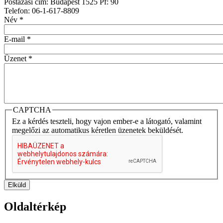
Postázási cím: Budapest 1525 Pf: 90
Telefon: 06-1-617-8809
Név
*
E-mail
*
Üzenet
*
CAPTCHA
Ez a kérdés teszteli, hogy vajon ember-e a látogató, valamint
megelőzi az automatikus kéretlen üzenetek beküldését.
Elküld
Oldaltérkép