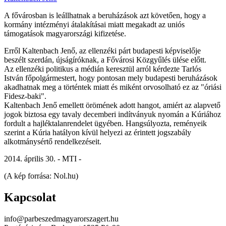
A fővárosban is leállhatnak a beruházások azt követően, hogy a
kormány intézményi átalakításai miatt megakadt az uniós
támogatások magyarországi kifizetése.
Erről Kaltenbach Jenő, az ellenzéki párt budapesti képviselője
beszélt szerdán, újságíróknak, a Fővárosi Közgyűlés ülése előtt.
Az ellenzéki politikus a médián keresztül arról kérdezte Tarlós
István főpolgármestert, hogy pontosan mely budapesti beruházások
akadhatnak meg a történtek miatt és miként orvosolható ez az "óriási
Fidesz-baki".
Kaltenbach Jenő emellett örömének adott hangot, amiért az alapvető
jogok biztosa egy tavaly decemberi indítványuk nyomán a Kúriához
fordult a hajléktalanrendelet ügyében. Hangsúlyozta, reményeik
szerint a Kúria hatályon kívül helyezi az érintett jogszabály
alkotmánysértő rendelkezéseit.
2014. április 30. - MTI -
(A kép forrása: Nol.hu)
Kapcsolat
info@parbeszedmagyarorszagert.hu