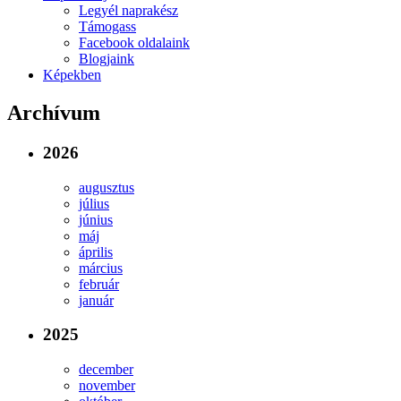
Legyél naprakész
Támogass
Facebook oldalaink
Blogjaink
Képekben
Archívum
2026
augusztus
július
június
máj
április
március
február
január
2025
december
november